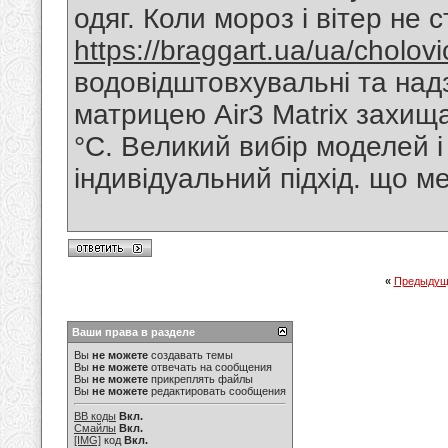
одяг. Коли мороз і вітер не 
https://braggart.ua/ua/cholovic
водовідштовхувальні та над
матрицею Air3 Matrix захища
°C. Великий вибір моделей і 
індивідуальний підхід. що 
«
Предыдущ
Ваши права в разделе
Вы
не можете
создавать темы
Вы
не можете
отвечать на сообщения
Вы
не можете
прикреплять файлы
Вы
не можете
редактировать сообщения
BB коды
Вкл.
Смайлы
Вкл.
[IMG]
код
Вкл.