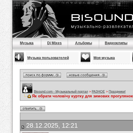
Музыка
Dj Mixes
Альбомы
Видеоклипы
Музыка пользователей
Моя музыка
Bisound.com - Музыкальный портал
>
РАЗНОЕ
>
Праздники!
Як обрати чоловічу куртку для зимових прогулянок
28.12.2025, 12:21