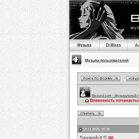
Музыка
Dj Mixes
А
Музыка пользователей
Bisound.com - Музыкальный 
Впевненість починаєтьс
14.11.2025, 00:35
SeraphXS