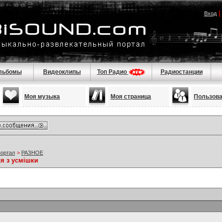
Вход
льбомы
Видеоклипы
Топ Радио
Радиостанции
Моя музыка
Моя страница
Пользов
портал
>
РАЗНОЕ
я з усмішки