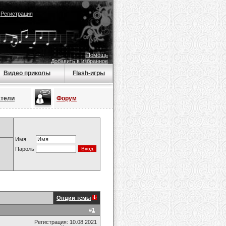
|
Регистрация
Помощь
Добавить в избранное
Видео приколы
Flash-игры
атели
Форум
Имя
Пароль
Опции темы
#
1
Регистрация: 10.08.2021