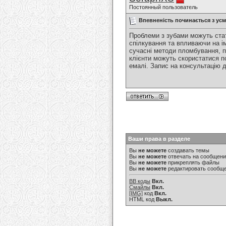
Постоянный пользователь
Впевненість починається з ус
Проблеми з зубами можуть ста
спілкування та впливаючи на ім
сучасні методи пломбування, п
клієнти можуть скористатися п
емалі. Запис на консультацію
Ваши права в разделе
Вы
не можете
создавать темы
Вы
не можете
отвечать на сообщен
Вы
не можете
прикреплять файлы
Вы
не можете
редактировать сообщ
BB коды
Вкл.
Смайлы
Вкл.
[IMG]
код
Вкл.
HTML код
Выкл.