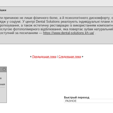
мішки
ти причиною не лише фізичного болю, а й психологічного дискомфорту,
ідж у соціумі. У центрі Dental Solutions реалізують індивідуальні плани
ротезування, а також естетичну реставрацію із використанням композитн
ослугою фотополімерного відбілювання, яка повертає зубам натуральний
 доступний за посиланням —
https://www.dental-solutions.kh.ua/
.
«
Предыдущая тема
|
Следующая тема
»
ия
ения
Быстрый переход