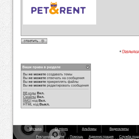
«
Предыдущ
Ваши права в разделе
Вы
не можете
создавать темы
Вы
не можете
отвечать на сообщения
Вы
не можете
прикреплять файлы
Вы
не можете
редактировать сообщения
BB коды
Вкл.
Смайлы
Вкл.
[IMG]
код
Вкл.
HTML код
Выкл.
Музыка
Dj mixes
Альбомы
Видеоклипы
Реклама на сайте
Помощь
Администрация
Служба под