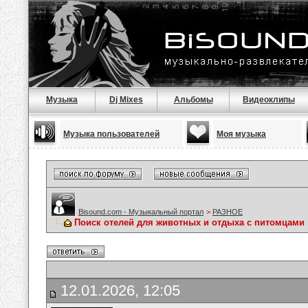
Музыка
Dj Mixes
Альбомы
Видеоклипы
Музыка пользователей
Моя музыка
Bisound.com - Музыкальный портал
>
РАЗНОЕ
Поиск отелей для животных и отдыха с питомцами
12.01.2026, 12:05