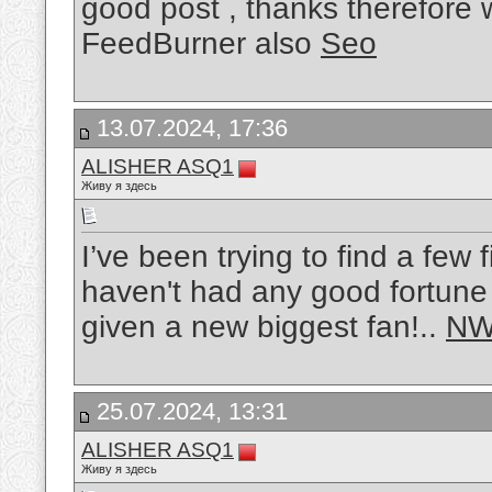
good post , thanks therefore
FeedBurner also
Seo
13.07.2024, 17:36
ALISHER ASQ1
Живу я здесь
I’ve been trying to find a few f
haven't had any good fortune u
given a new biggest fan!..
NW
25.07.2024, 13:31
ALISHER ASQ1
Живу я здесь