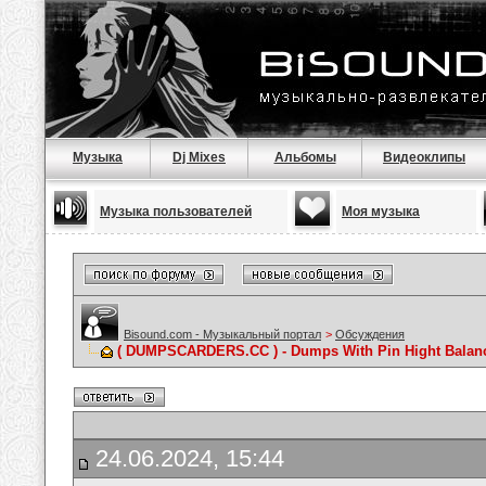
Музыка
Dj Mixes
Альбомы
Видеоклипы
Музыка пользователей
Моя музыка
Bisound.com - Музыкальный портал
>
Обсуждения
( DUMPSCARDERS.CC ) - Dumps With Pin Hight Balance
24.06.2024, 15:44