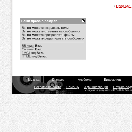
«
Предыдущ
Ваши права в разделе
Вы
не можете
создавать темы
Вы
не можете
отвечать на сообщения
Вы
не можете
прикреплять файлы
Вы
не можете
редактировать сообщения
BB коды
Вкл.
Смайлы
Вкл.
[IMG]
код
Вкл.
HTML код
Выкл.
Музыка
Dj mixes
Альбомы
Видеоклипы
Реклама на сайте
Помощь
Администрация
Служба под
Все права защищены © 2007-2026 Bisou