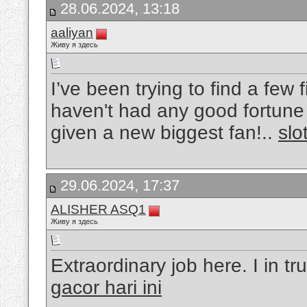
28.06.2024, 13:18
aaliyan
Живу я здесь
I’ve been trying to find a few f
haven't had any good fortune u
given a new biggest fan!..
slo
29.06.2024, 17:37
ALISHER ASQ1
Живу я здесь
Extraordinary job here. I in t
gacor hari ini