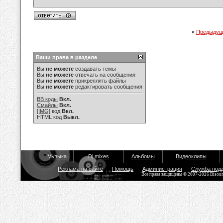
«
Предыдущ
Ваши права в разделе
Вы
не можете
создавать темы
Вы
не можете
отвечать на сообщения
Вы
не можете
прикреплять файлы
Вы
не можете
редактировать сообщения
BB коды
Вкл.
Смайлы
Вкл.
[IMG]
код
Вкл.
HTML код
Выкл.
Музыка
Dj mixes
Альбомы
Видеоклипы
Реклама на сайте
Помощь
Администрация
Служба под
Все права защищены © 2007-2026 Bisou