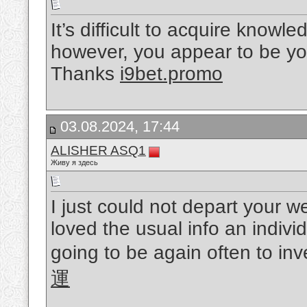
It’s difficult to acquire knowle
however, you appear to be yo
Thanks
i9bet.promo
03.08.2024, 17:44
ALISHER ASQ1
Живу я здесь
I just could not depart your w
loved the usual info an indivi
going to be again often to in
運