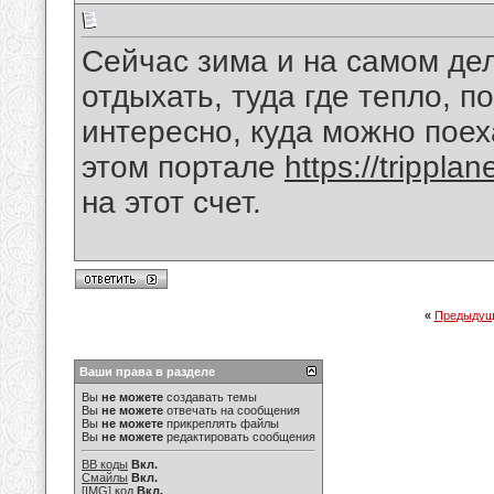
Сейчас зима и на самом де
отдыхать, туда где тепло, п
интересно, куда можно поех
этом портале
https://tripplan
на этот счет.
«
Предыдущ
Ваши права в разделе
Вы
не можете
создавать темы
Вы
не можете
отвечать на сообщения
Вы
не можете
прикреплять файлы
Вы
не можете
редактировать сообщения
BB коды
Вкл.
Смайлы
Вкл.
[IMG]
код
Вкл.