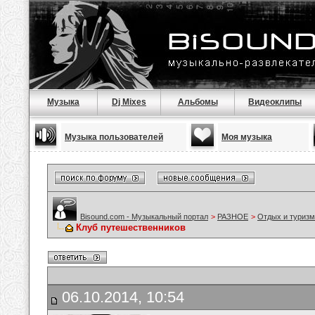
Музыка
Dj Mixes
Альбомы
Видеоклипы
Музыка пользователей
Моя музыка
Bisound.com - Музыкальный портал
>
РАЗНОЕ
>
Отдых и туризм
Клуб путешественников
06.10.2014, 10:54