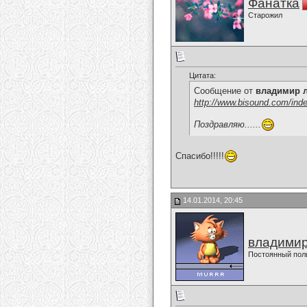
Фанатка
Старожил
Цитата:
Сообщение от
владимир 
http://www.bisound.com/ind
Поздравляю......
Спасибо!!!!!
14.01.2014, 20:45
владимир
Постоянный пол