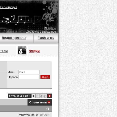
|
Регистрация
Помощь
Добавить в избранное
Видео приколы
Flash-игры
атели
Форум
Имя
Пароль
Страница 1 из 3
1
2
3
>
Опции темы
#
1
Регистрация: 06.08.2010