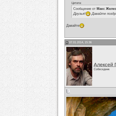
Цитата:
Сообщение от
Макс Желе
Друзья!
Давайте поздра
Давайте
07.01.2014, 15:36
Алексей 
Собеседник