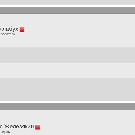
 лабух
ьзователь
с Железякин
 здесь