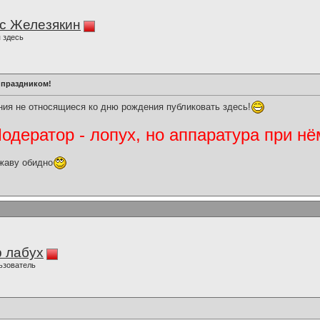
с Железякин
 здесь
 праздником!
ия не относящиеся ко дню рождения публиковать здесь!
дератор - лопух, но аппаратура при нё
жаву обидно
 лабух
ьзователь