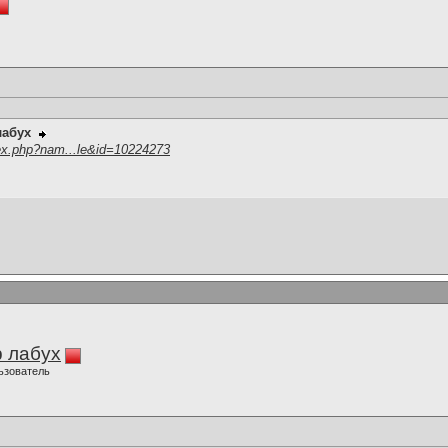
лабух
ex.php?nam...le&id=10224273
 лабух
ьзователь