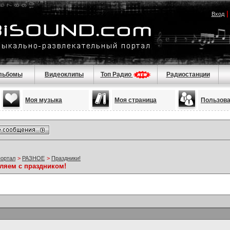
Вход
льбомы
Видеоклипы
Топ Радио
Радиостанции
Моя музыка
Моя страница
Пользов
портал
>
РАЗНОЕ
>
Праздники!
ляем с праздником!