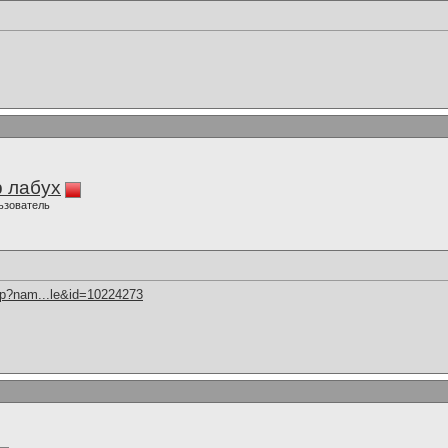
 лабух
ьзователь
hp?nam...le&id=10224273