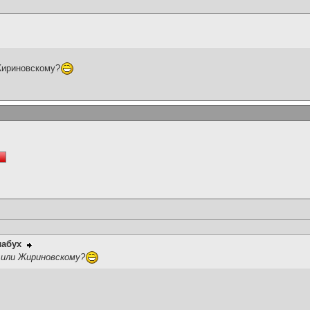
Жириновскому?
лабух
 или Жириновскому?