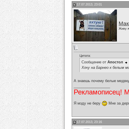
17.07.2013, 23:01
Мак
Живу я
Цитата:
Сообщение от
Апостол
Хочу на Барнео к белым м
А знаешь почему белые медвед
__________________
Рекламописец! Мо
Я мзду не беру
Мне за дер
17.07.2013, 23:16