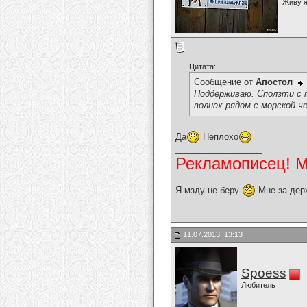
Живу я
Цитата:
Сообщение от
Апостол
Поддерживаю. Сползти с 
волнах рядом с морской ч
Да
Неплохо
__________________
Рекламописец! Мо
Я мзду не беру
Мне за дер
11.07.2013, 13:13
Spoess
Любитель