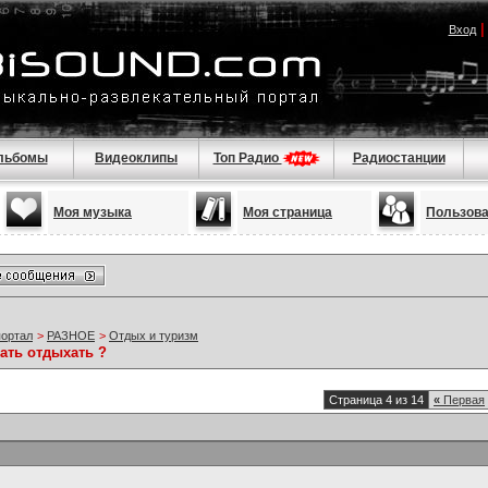
Вход
льбомы
Видеоклипы
Топ Радио
Радиостанции
Моя музыка
Моя страница
Пользов
портал
>
РАЗНОЕ
>
Отдых и туризм
ать отдыхать ?
Страница 4 из 14
«
Первая