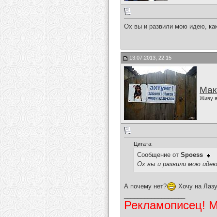
Ох вы и развили мою идею, ка
13.07.2013, 22:15
Мак
Живу я
Цитата:
Сообщение от
Spoess
Ох вы и развили мою идею
А почему нет?
Хочу на Лазу
__________________
Рекламописец! Мо