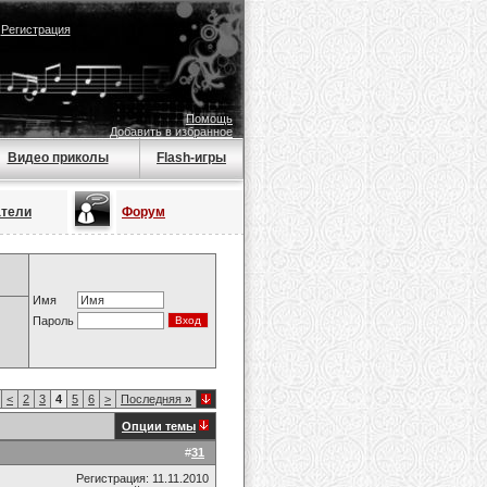
|
Регистрация
Помощь
Добавить в избранное
Видео приколы
Flash-игры
атели
Форум
Имя
Пароль
<
2
3
4
5
6
>
Последняя
»
Опции темы
#
31
Регистрация: 11.11.2010