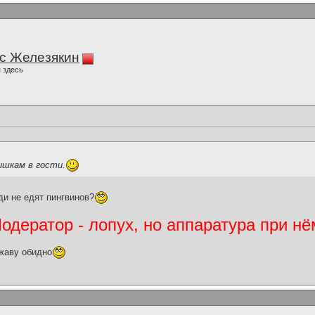
с Железякин
 здесь
ишкам в гости.
и не едят пингвинов?
дератор - лопух, но аппаратура при нё
жаву обидно