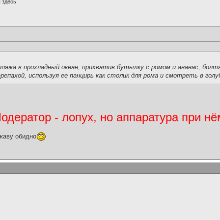
 здесь
пляжа в прохладный океан, прихватив бутылку с ромом и ананас, бол
ерепахой, используя ее панцирь как столик для рома и смотреть в голу
дератор - лопух, но аппаратура при нё
жаву обидно