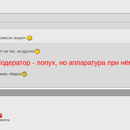
полюсах живут.
т ни тех, ни других
дератор - лопух, но аппаратура при нё
жаву обидно
ватель