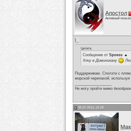
Апостол
Активный пользо
Цитата:
Сообщение от
Spoess
Хочу в Доминикану
Леж
Поддерживаю. Сползти с пляжа
морской черепахой, используя 
__________________
Не могу пройти мимо безобрази
05.07.2013, 22:29
Мак