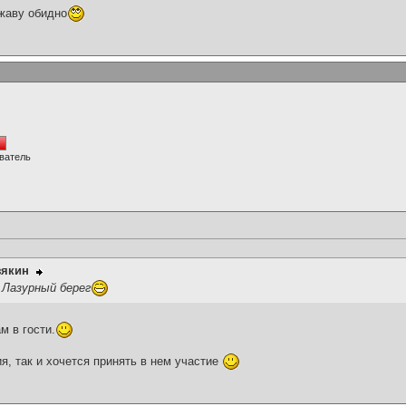
жаву обидно
ватель
зякин
 Лазурный берег
м в гости.
я, так и хочется принять в нем участие