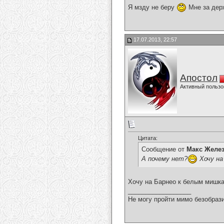
Я мзду не беру
Мне за дер
17.07.2013, 22:57
Апостол
Активный пользо
Цитата:
Сообщение от
Макс Желе
А почему нет?
Хочу на
Хочу на Барнео к белым мишка
__________________
Не могу пройти мимо безобрази