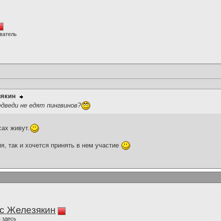
ватель
зякин
дведи не едят пингвинов?
сах живут.
я, так и хочется принять в нем участие
с Железякин
 здесь