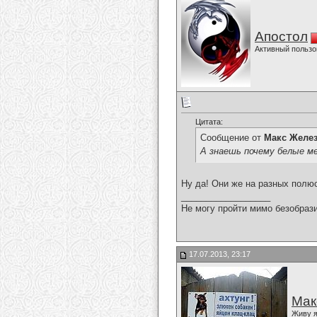
Апостол
Активный пользо
Цитата:
Сообщение от
Макс Желе
А знаешь почему белые ме
Ну да! Они же на разных полю
__________________
Не могу пройти мимо безобрази
17.07.2013, 23:17
Мак
Живу я