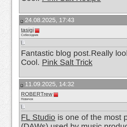
24.08.2025, 17:43
tasigi
Собеседник
Fantastic blog post.Really lo
Cool.
Pink Salt Trick
11.09.2025, 14:32
ROBERTrew
Новичок
FL Studio
is one of the most p
(DAWs) used by music produce