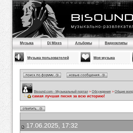
Музыка
Dj Mixes
Альбомы
Видеоклипы
Музыка пользователей
Моя музыка
Bisound.com - Музыкальный портал
>
Обсуждения
>
Общие воп
самая лучшая песня за всю историю!
17.06.2025, 17:32