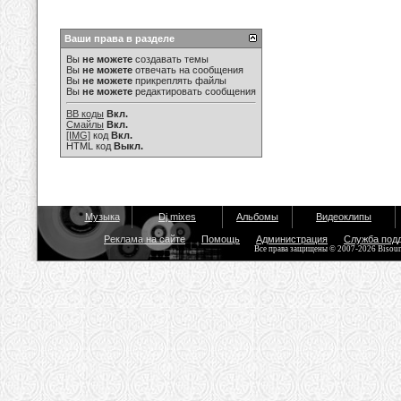
Ваши права в разделе
Вы
не можете
создавать темы
Вы
не можете
отвечать на сообщения
Вы
не можете
прикреплять файлы
Вы
не можете
редактировать сообщения
BB коды
Вкл.
Смайлы
Вкл.
[IMG]
код
Вкл.
HTML код
Выкл.
Музыка
Dj mixes
Альбомы
Видеоклипы
Реклама на сайте
Помощь
Администрация
Служба под
Все права защищены © 2007-2026 Bisou