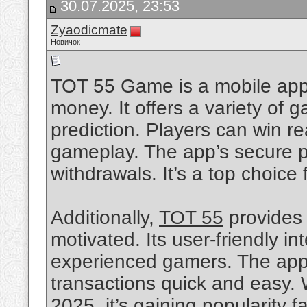
30.07.2025, 23:53
Zyaodicmate
Новичок
TOT 55 Game is a mobile app 
money. It offers a variety of g
prediction. Players can win r
gameplay. The app’s secure p
withdrawals. It’s a top choice 
Additionally,
TOT 55
provides 
motivated. Its user-friendly i
experienced gamers. The app 
transactions quick and easy.
2025, it’s gaining popularity 