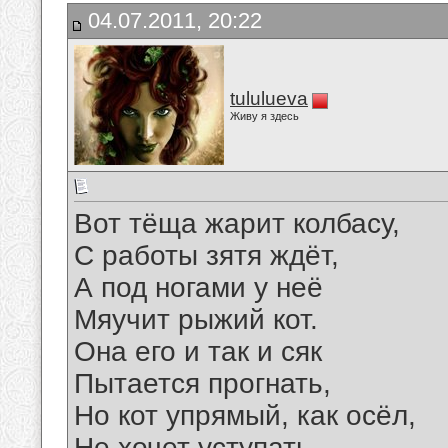
04.07.2011, 20:22
tululueva
Живу я здесь
Вот тёща жарит колбасу,
С работы зятя ждёт,
А под ногами у неё
Мяучит рыжий кот.
Она его и так и сяк
Пытается прогнать,
Но кот упрямый, как осёл,
Не хочет уступать.