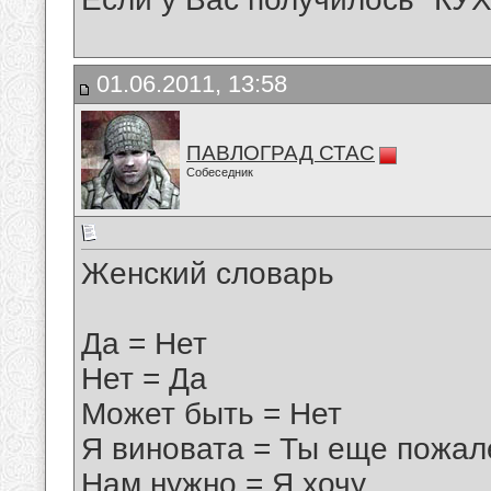
01.06.2011, 13:58
ПАВЛОГРАД СТАС
Собеседник
Женский словаpь
Да = Hет
Hет = Да
Может быть = Hет
Я виновата = Ты еще пожа
Hам нyжно = Я хочy