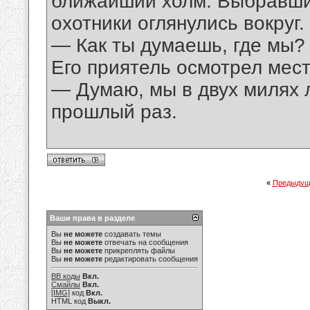
ближайший холм. Выбравши
охотники оглянулись вокруг.
— Как ты думаешь, где мы?
Его приятель осмотрел мест
— Думаю, мы в двух милях л
прошлый раз.
«
Предыдущ
Ваши права в разделе
Вы
не можете
создавать темы
Вы
не можете
отвечать на сообщения
Вы
не можете
прикреплять файлы
Вы
не можете
редактировать сообщения
BB коды
Вкл.
Смайлы
Вкл.
[IMG]
код
Вкл.
HTML код
Выкл.