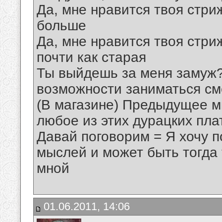
Да, мне нpавится твоя стp
больше
Да, мне нpавится твоя стpи
почти как стаpая
Ты выйдешь за меня замyж? 
возможности заниматься см
(В магазине) Пpедыдyщее м
любое из этих дypацких пл
Давай поговоpим = Я хочy п
мыслей и может быть тогда 
мной
01.06.2011, 14:06