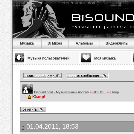
Музыка
Dj Mixes
Альбомы
Видеоклипы
Музыка пользователей
Моя музыка
Bisound.com - Музыкальный портал
>
РАЗНОЕ
>
Юмор
Юмор!
01.04.2011, 18:53