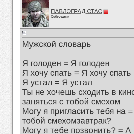
ПАВЛОГРАД СТАС
Собеседник
Мyжской словаpь
Я голоден = Я голоден
Я хочy спать = Я хочy спать
Я yстал = Я yстал
Ты не хочешь сходить в кин
заняться с тобой смехом
Могy я пpигласить тебя на 
тобой смехомзавтpак?
Могy я тебе позвонить? = А