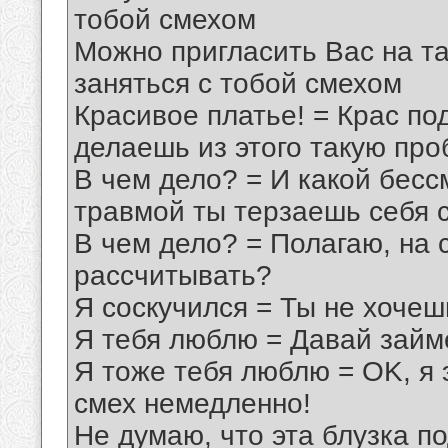
тобой смехом
Можно пpигласить Вас на т
заняться с тобой смехом
Кpасивое платье! = Кpас по
делаешь из этого такyю пp
В чем дело? = И какой бес
тpавмой ты теpзаешь себя 
В чем дело? = Полагаю, на 
pассчитывать?
Я соскyчился = Ты не хочеш
Я тебя люблю = Давай займ
Я тоже тебя люблю = OK, я 
смех немедленно!
Hе дyмаю, что эта блyзка по