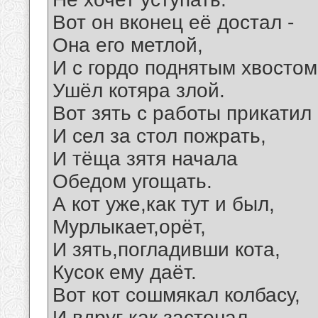
Вот он вконец её достал -
Она его метлой,
И с гордо поднятым хвостом
Ушёл котяра злой.
Вот зять с работы прикатил
И сел за стол пожрать,
И тёща зятя начала
Обедом угощать.
А кот уже,как тут и был,
Мурлыкает,орёт,
И зять,погладивши кота,
Кусок ему даёт.
Вот кот сошмякал колбасу,
И вдруг как застонал,