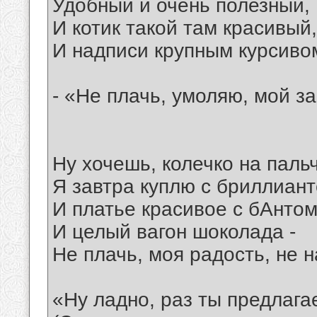
Удобный и очень полезный,
И котик такой там красивый,
И надписи крупным курсивом
- «Не плачь, умоляю, мой за
Ну хочешь, колечко на паль
Я завтра куплю с бриллиант
И платье красивое с бАнтом
И целый вагон шоколада -
Не плачь, моя радость, не н
«Ну ладно, раз ты предлаг