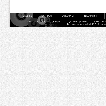
Музыка
Dj mixes
Альбомы
Видеоклипы
Реклама на сайте
Помощь
Администрация
Служба под
Все права защищены © 2007-2026 Bisou