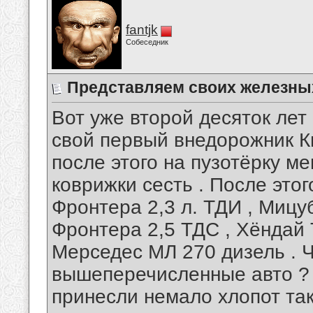
fantjk
Собеседник
Представляем своих железных
Вот уже второй десяток лет
свой первый внедорожник Ки
после этого на пузотёрку ме
коврижки сесть . После это
Фронтера 2,3 л. ТДИ , Мицу
Фронтера 2,5 ТДС , Хёндай 
Мерседес МЛ 270 дизель . Ч
вышеперечисленные авто ?
принесли немало хлопот так