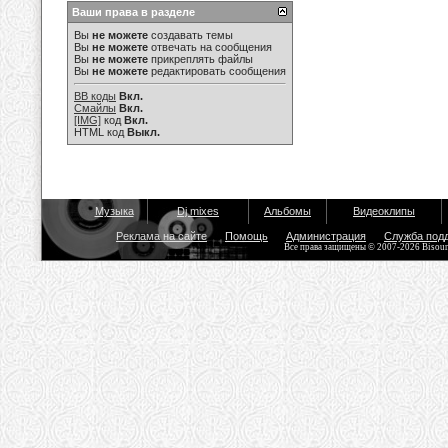
Ваши права в разделе
Вы
не можете
создавать темы
Вы
не можете
отвечать на сообщения
Вы
не можете
прикреплять файлы
Вы
не можете
редактировать сообщения
BB коды
Вкл.
Смайлы
Вкл.
[IMG]
код
Вкл.
HTML код
Выкл.
Музыка
Dj mixes
Альбомы
Видеоклипы
Реклама на сайте
Помощь
Администрация
Служба под
Все права защищены © 2007-2026 Bisou