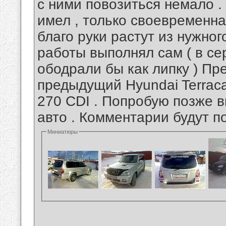
с ними повозиться немало 
имел , только своевременна
благо руки растут из нужног
работы выполнял сам ( в с
ободрали бы как липку ) Пр
предыдущий Hyundai Terrac
270 CDI . Попробую позже 
авто . Комментарии будут п
Миниатюры