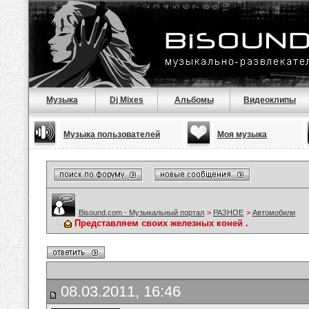
Музыка
Dj Mixes
Альбомы
Видеоклипы
Музыка пользователей
Моя музыка
Bisound.com - Музыкальный портал
>
РАЗНОЕ
>
Автомобили
Представляем своих железных коней .
08.03.2011, 16:46