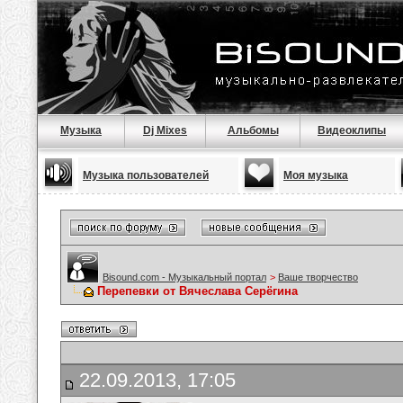
Музыка
Dj Mixes
Альбомы
Видеоклипы
Музыка пользователей
Моя музыка
Bisound.com - Музыкальный портал
>
Ваше творчество
Перепевки от Вячеслава Серёгина
22.09.2013, 17:05