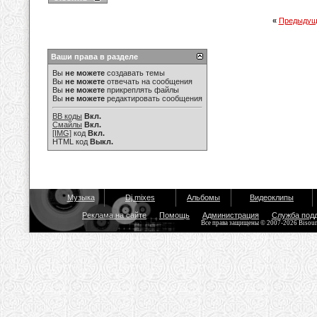
«
Предыдущ
Ваши права в разделе
Вы
не можете
создавать темы
Вы
не можете
отвечать на сообщения
Вы
не можете
прикреплять файлы
Вы
не можете
редактировать сообщения
BB коды
Вкл.
Смайлы
Вкл.
[IMG]
код
Вкл.
HTML код
Выкл.
Музыка
Dj mixes
Альбомы
Видеоклипы
Реклама на сайте
Помощь
Администрация
Служба под
Все права защищены © 2007-2026 Bisou