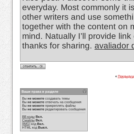
everyday. Most commonly it is
other writers and use somethin
together with the content on 
mind. Natually I’ll provide li
thanks for sharing.
avaliador
«
Предыдущ
Ваши права в разделе
Вы
не можете
создавать темы
Вы
не можете
отвечать на сообщения
Вы
не можете
прикреплять файлы
Вы
не можете
редактировать сообщения
BB коды
Вкл.
Смайлы
Вкл.
[IMG]
код
Вкл.
HTML код
Выкл.