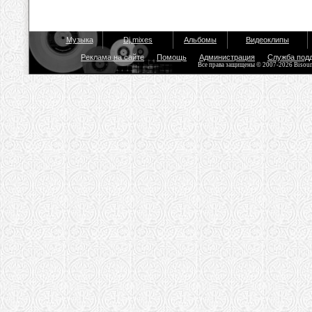
Музыка
Dj mixes
Альбомы
Видеоклипы
Реклама на сайте
Помощь
Администрация
Служба под
Все права защищены © 2007-2026 Bisou