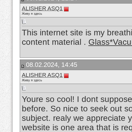
ALISHER ASQ1
Живу я здесь
This internet site is my breath
content material .
Glass*Vacu
08.02.2024, 14:45
ALISHER ASQ1
Живу я здесь
Youre so cool! I dont suppose 
before. So nice to seek out s
subject. realy we appreciate yo
website is one area that is r