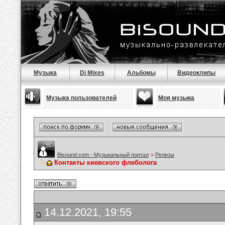
Музыка
Dj Mixes
Альбомы
Видеоклипы
Музыка пользователей
Моя музыка
Bisound.com - Музыкальный портал
>
Релизы
Контакты киевского флеболога
14.12.2021, 19:55