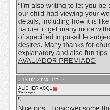
“I’m also writing to let you b
our child had viewing your w
details, including how it is lik
nature to get many more wit
of specified impossible subje
desires. Many thanks for churn
explanatory and also fun tips 
AVALIADOR PREMIADO
13.02.2024, 12:16
ALISHER ASQ1
Живу я здесь
Nice post. I discover some thi