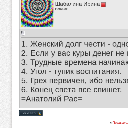
Шабалина Ирина
Новичок
1. Женский долг чести - од
2. Если у вас куры денег не
3. Трудные времена начина
4. Угол - тупик воспитания.
5. Грех первичен, ибо нельз
6. Конец света все спишет.
=Анатолий Рас=
«
Предыдущ