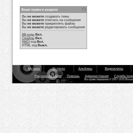
Ваши права в разделе
Вы
не можете
создавать темы
Вы
не можете
отвечать на сообщения
Вы
не можете
прикреплять файлы
Вы
не можете
редактировать сообщения
BB коды
Вкл.
Смайлы
Вкл.
[IMG]
код
Вкл.
HTML код
Выкл.
Музыка
Dj mixes
Альбомы
Видеоклипы
Реклама на сайте
Помощь
Администрация
Служба под
Все права защищены © 2007-2026 Bisou