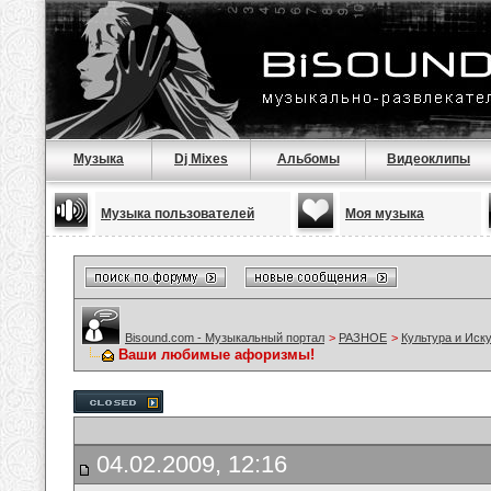
Музыка
Dj Mixes
Альбомы
Видеоклипы
Музыка пользователей
Моя музыка
Bisound.com - Музыкальный портал
>
РАЗНОЕ
>
Культура и Иск
Ваши любимые афоризмы!
04.02.2009, 12:16