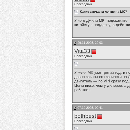
Собеседник
Какие запчасти лучше на MK?
У кого Джили МК, подскажите, 
китайскую подделку, а действ
29.11.2025, 22:03
Vita33
Собеседник
У меня МК уже третий год, и п
давно заказываю запчасти на
двигатель — по VIN сразу под
Цены ниже, чем у дилеров, а д
работает.
07.12.2025, 09:41
bothbest
Собеседник