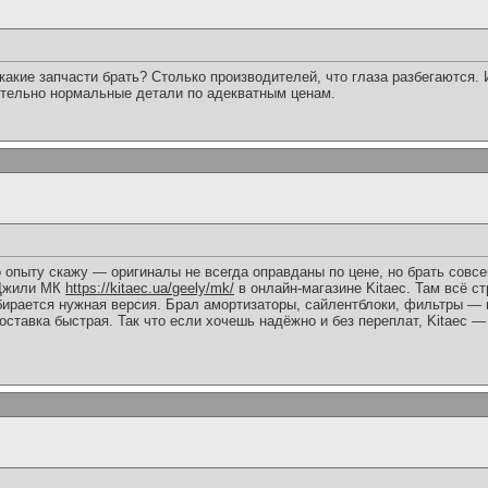
какие запчасти брать? Столько производителей, что глаза разбегаются. 
ительно нормальные детали по адекватным ценам.
о опыту скажу — оригиналы не всегда оправданы по цене, но брать совс
 Джили МК
https://kitaec.ua/geely/mk/
в онлайн-магазине Kitaec. Там всё ст
бирается нужная версия. Брал амортизаторы, сайлентблоки, фильтры — в
оставка быстрая. Так что если хочешь надёжно и без переплат, Kitaec —