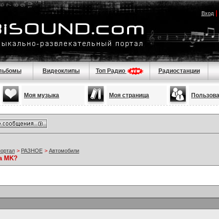
Вход
льбомы
Видеоклипы
Топ Радио
Радиостанции
Моя музыка
Моя страница
Пользов
портал
>
РАЗНОЕ
>
Автомобили
на MK?