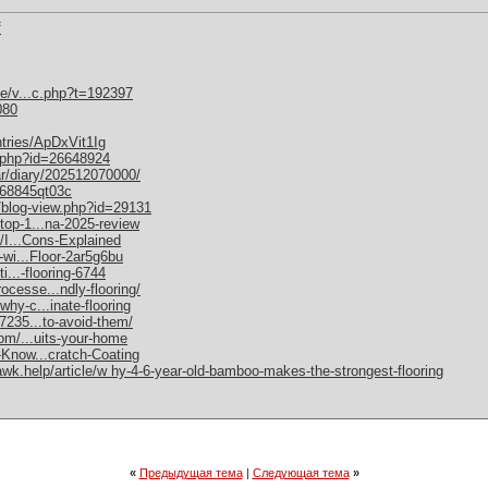
f
de/v...c.php?t=192397
080
ntries/ApDxVit1Ig
w.php?id=26648924
lar/diary/202512070000/
068845qt03c
/blog-view.php?id=29131
top-1...na-2025-review
y/I...Cons-Explained
-wi...Floor-2ar5g6bu
i...-flooring-6744
cesse...ndly-flooring/
hy-c...inate-flooring
7235...to-avoid-them/
com/...uits-your-home
-Know...cratch-Coating
awk.help/article/w hy-4-6-year-old-bamboo-makes-the-strongest-flooring
«
Предыдущая тема
|
Следующая тема
»