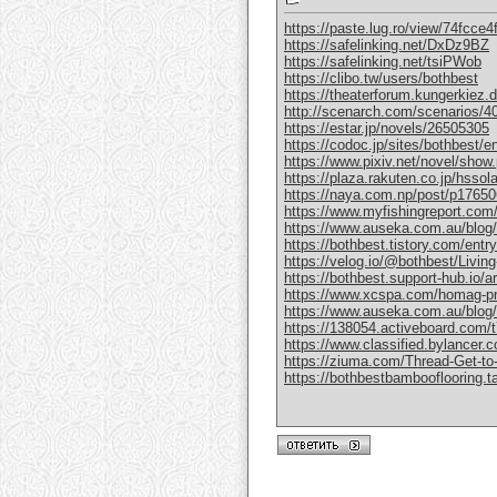
https://paste.lug.ro/view/74fcce4
https://safelinking.net/DxDz9BZ
https://safelinking.net/tsiPWob
https://clibo.tw/users/bothbest
https://theaterforum.kungerkiez.
http://scenarch.com/scenarios/4
https://estar.jp/novels/26505305
https://codoc.jp/sites/bothbest/e
https://www.pixiv.net/novel/sho
https://plaza.rakuten.co.jp/hsso
https://naya.com.np/post/p1765
https://www.myfishingreport.com
https://www.auseka.com.au/blog/
https://bothbest.tistory.com/entr
https://velog.io/@bothbest/Living
https://bothbest.support-hub.io/art
https://www.xcspa.com/homag-pro
https://www.auseka.com.au/blog/w
https://138054.activeboard.com/t
https://www.classified.bylancer.
https://ziuma.com/Thread-Get-to
https://bothbestbambooflooring.t