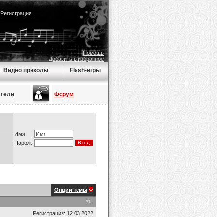
|
Регистрация
Помощь
Добавить в избранное
Видео приколы
Flash-игры
атели
Форум
Имя
Пароль
Опции темы
#
1
Регистрация: 12.03.2022