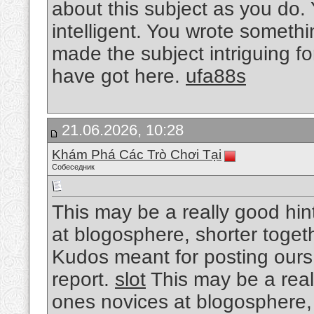
about this subject as you do. 
intelligent. You wrote someth
made the subject intriguing fo
have got here.
ufa88s
21.06.2026, 10:28
Khám Phá Các Trò Chơi Tại
Собеседник
This may be a really good hint
at blogosphere, shorter toge
Kudos meant for posting ours
report.
slot
This may be a reall
ones novices at blogosphere,