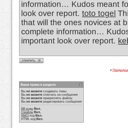
information… Kudos meant for
look over report.
toto togel
Thi
that will the ones novices at 
complete information… Kudos 
important look over report.
ke
«
Предыдущ
Ваши права в разделе
Вы
не можете
создавать темы
Вы
не можете
отвечать на сообщения
Вы
не можете
прикреплять файлы
Вы
не можете
редактировать сообщения
BB коды
Вкл.
Смайлы
Вкл.
[IMG]
код
Вкл.
HTML код
Вкл.