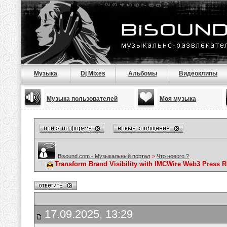
Музыка
Dj Mixes
Альбомы
Видеоклипы
Музыка пользователей
Моя музыка
Bisound.com - Музыкальный портал
>
Что нового ?
Transform Brand Visibility with IMCWire Web3 Press Re
17.09.2025, 13:29