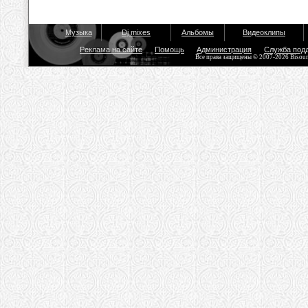
Музыка
Dj mixes
Альбомы
Видеоклипы
Реклама на сайте
Помощь
Администрация
Служба под
Все права защищены © 2007-2026 Bisou