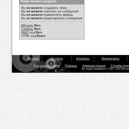
Ваши права в разделе
Вы
не можете
создавать темы
Вы
не можете
отвечать на сообщения
Вы
не можете
прикреплять файлы
Вы
не можете
редактировать сообщения
BB коды
Вкл.
Смайлы
Вкл.
[IMG]
код
Вкл.
HTML код
Выкл.
Музыка
Dj mixes
Альбомы
Видеоклипы
Реклама на сайте
Помощь
Администрация
Служба под
Все права защищены © 2007-2026 Bisou