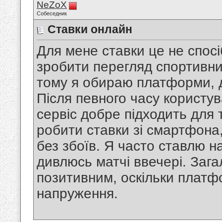
NeZoX
Собеседник
Ставки онлайн
Для мене ставки це не спосі
зробити перегляд спортивни
тому я обираю платформи, д
Після певного часу користу
сервіс добре підходить для 
робити ставки зі смартфона
без збоїв. Я часто ставлю на
дивлюсь матчі ввечері. Заг
позитивним, оскільки платф
напруження.