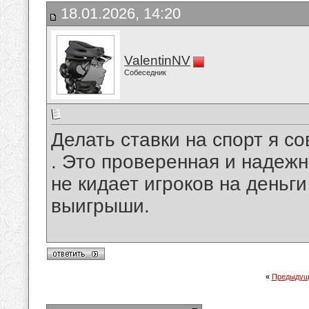
18.01.2026, 14:20
ValentinNV
Собеседник
Делать ставки на спорт я с
. Это проверенная и надежн
не кидает игроков на деньг
выигрыши.
«
Предыдущ