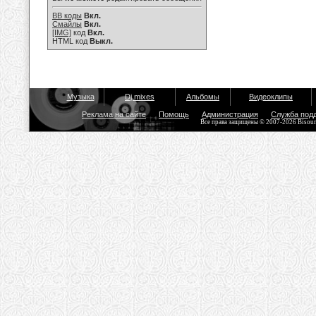
BB коды
Вкл.
Смайлы
Вкл.
[IMG]
код
Вкл.
HTML код
Выкл.
Музыка
Dj mixes
Альбомы
Видеоклипы
Реклама на сайте
Помощь
Администрация
Служба под
Все права защищены © 2007-2026 Bisou