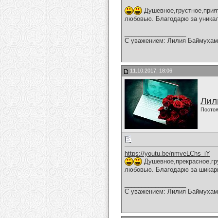
Душевное,грустное,прият
любовью. Благодарю за уникал
__________________
С уважением: Лилия Баймухам
11.10.2017, 18:06
Лил
Постоя
https://youtu.be/nmveLChs_iY
Душевное,прекрасное,гру
любовью. Благодарю за шикарн
__________________
С уважением: Лилия Баймухам