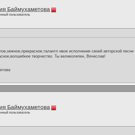
ия Баймухаметова
нный пользователь
е,нежное,прекрасное,талантл ивое исполнение своей авторской песни 
сное,волшебное творчество. Ты великолепен, Вячеслав!
етова
ия Баймухаметова
нный пользователь