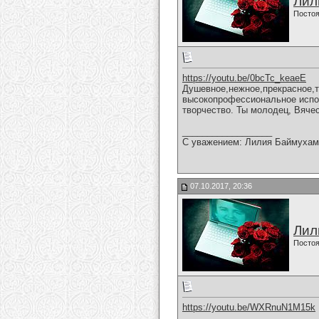
Лил
Постоя
https://youtu.be/0bcTc_keaeE
Душевное,нежное,прекрасное,т
высокопрофессиональное испо
творчество. Ты молодец, Вяче
__________________
С уважением: Лилия Баймухам
07.10.2017, 20:36
Лил
Постоя
https://youtu.be/WXRnuN1M15k