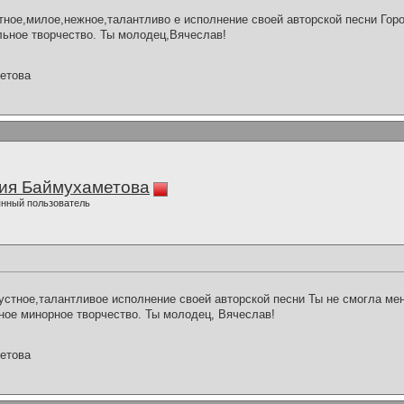
ное,милое,нежное,талантливо е исполнение своей авторской песни Горо
ьное творчество. Ты молодец,Вячеслав!
етова
ия Баймухаметова
нный пользователь
стное,талантливое исполнение своей авторской песни Ты не смогла ме
ое минорное творчество. Ты молодец, Вячеслав!
етова