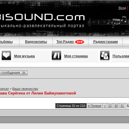
Вход
льбомы
Видеоклипы
Топ Радио
Радиостанции
Моя музыка
Моя страница
Пользов
портал
>
Ваше творчество
лава Серёгина от Лилии Баймухаметовой
Страница 32 из 216
«
Первая
<
22
30
31
3