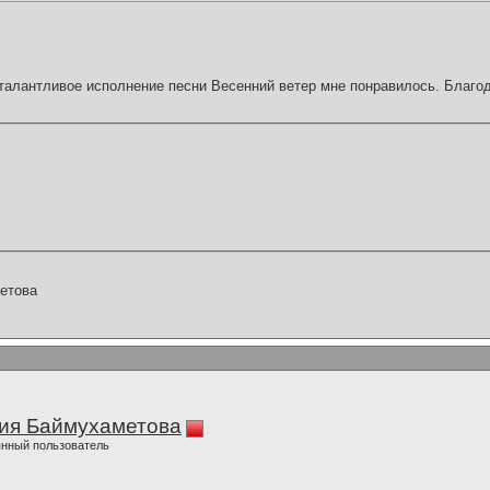
талантливое исполнение песни Весенний ветер мне понравилось. Благо
етова
ия Баймухаметова
нный пользователь