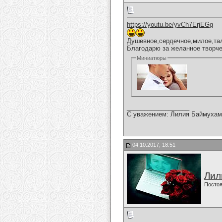
https://youtu.be/yvCh7ErjEGg
Душевное,сердечное,милое,тал
Благодарю за желанное творче
Миниатюры
__________________
С уважением: Лилия Баймухам
04.10.2017, 18:51
Лил
Постоя