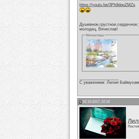
https://youtu.be/3Ph9dqoZMZs
Душевное,грустное,сердечное,
молодец, Вячеслав!
Миниатюры
__________________
С уважением: Лилия Баймухам
02.10.2017, 22:16
Лил
Постоя