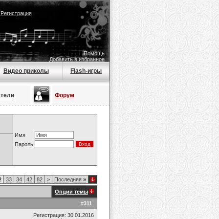
|
Регистрация
Помощь
Добавить в избранное
Видео приколы
Flash-игры
атели
Форум
Имя
Пароль
2
33
34
42
82
>
Последняя
»
Опции темы
#
311
Регистрация: 30.01.2016