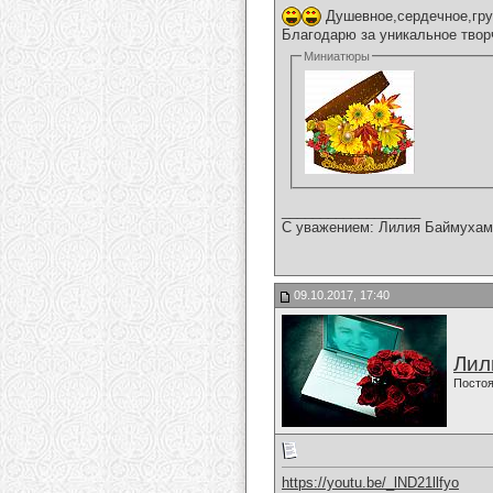
Душевное,сердечное,гру
Благодарю за уникальное твор
Миниатюры
__________________
С уважением: Лилия Баймухам
09.10.2017, 17:40
Лил
Постоя
https://youtu.be/_lND21llfyo