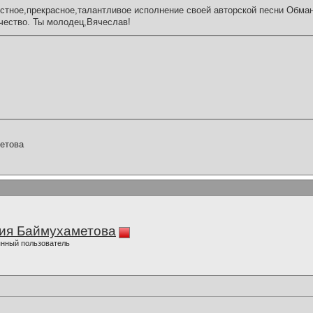
стное,прекрасное,талантливое исполнение своей авторской песни Обма
чество. Ты молодец,Вячеслав!
етова
ия Баймухаметова
нный пользователь