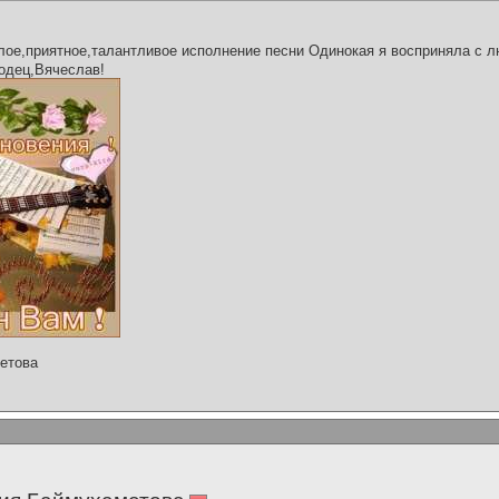
ое,приятное,талантливое исполнение песни Одинокая я восприняла с 
одец,Вячеслав!
етова