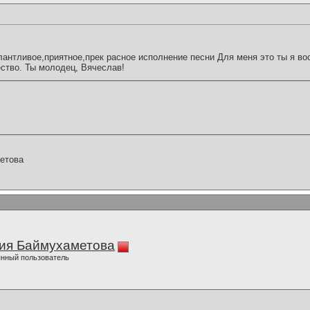
антливое,приятное,прек расное исполнение песни Для меня это ты я во
ство. Ты молодец, Вячеслав!
етова
ия Баймухаметова
нный пользователь