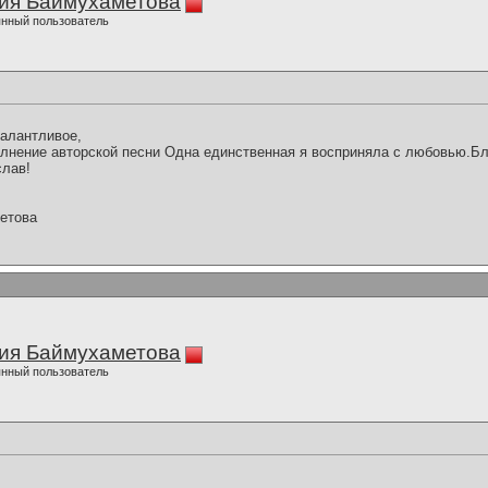
ия Баймухаметова
нный пользователь
алантливое,
лнение авторской песни Одна единственная я восприняла с любовью.Б
слав!
етова
ия Баймухаметова
нный пользователь