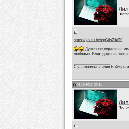
Лил
Постоя
https://youtu.be/egGdsZijaT0
Душевное,сердечное,мило
любовью. Благодарю за прекра
__________________
С уважением: Лилия Баймухам
01.10.2017, 20:11
Лил
Постоя