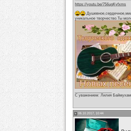
https://youtu.be/756ugKyfxms
Душевное,сердечное,мил
уникальное творчество.Ты мол
__________________
С уважением: Лилия Баймухам
06.10.2017, 10:44