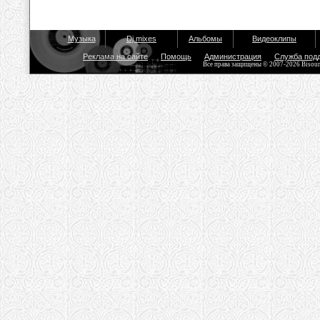
Музыка
Dj mixes
Альбомы
Видеоклипы
Реклама на сайте
Помощь
Администрация
Служба под
Все права защищены © 2007-2026 Bisou