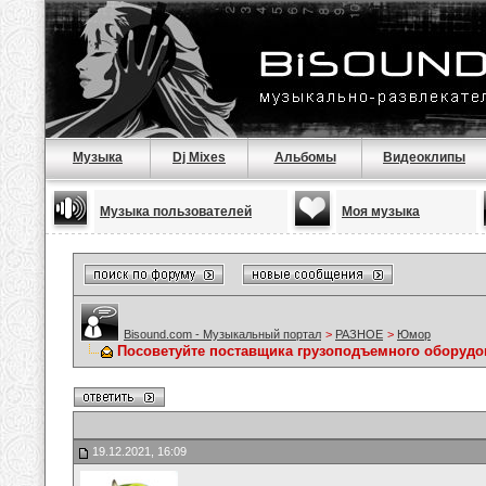
Музыка
Dj Mixes
Альбомы
Видеоклипы
Музыка пользователей
Моя музыка
Bisound.com - Музыкальный портал
>
РАЗНОЕ
>
Юмор
Посоветуйте поставщика грузоподъемного оборуд
19.12.2021, 16:09