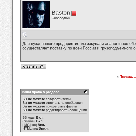
Baston
Собеседник
Для нужд нашего предприятия мы закупали аналогичное об
осуществляет поставку по всей России и грузоподъемного о
«
Предыдущ
Ваши права в разделе
Вы
не можете
создавать темы
Вы
не можете
отвечать на сообщения
Вы
не можете
прикреплять файлы
Вы
не можете
редактировать сообщения
BB коды
Вкл.
Смайлы
Вкл.
[IMG]
код
Вкл.
HTML код
Выкл.