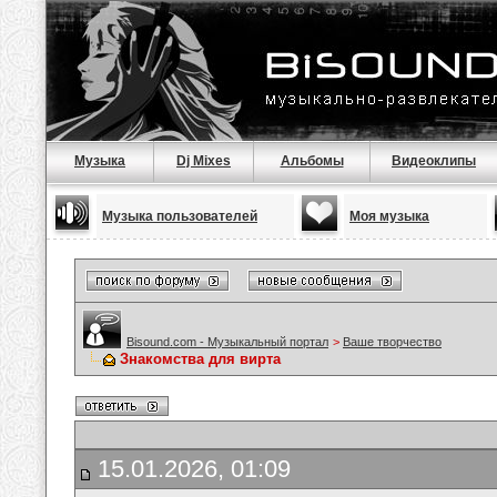
Музыка
Dj Mixes
Альбомы
Видеоклипы
Музыка пользователей
Моя музыка
Bisound.com - Музыкальный портал
>
Ваше творчество
Знакомства для вирта
15.01.2026, 01:09