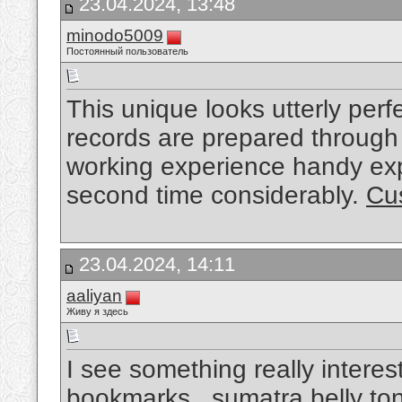
23.04.2024, 13:48
minodo5009
Постоянный пользователь
This unique looks utterly perf
records are prepared through 
working experience handy exper
second time considerably.
Cu
23.04.2024, 14:11
aaliyan
Живу я здесь
I see something really interes
bookmarks .
sumatra belly ton