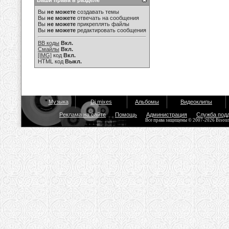
Ваши права в разделе
Вы
не можете
создавать темы
Вы
не можете
отвечать на сообщения
Вы
не можете
прикреплять файлы
Вы
не можете
редактировать сообщения
BB коды
Вкл.
Смайлы
Вкл.
[IMG]
код
Вкл.
HTML код
Выкл.
Музыка
Dj mixes
Альбомы
Видеоклипы
Реклама на сайте
Помощь
Администрация
Служба под
Все права защищены © 2007-2026 Bisou