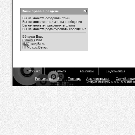
Ваши права в разделе
Вы
не можете
создавать темы
Вы
не можете
отвечать на сообщения
Вы
не можете
прикреплять файлы
Вы
не можете
редактировать сообщения
BB коды
Вкл.
Смайлы
Вкл.
[IMG]
код
Вкл.
HTML код
Выкл.
Музыка
Dj mixes
Альбомы
Видеоклипы
Реклама на сайте
Помощь
Администрация
Служба под
Все права защищены © 2007-2026 Bisou