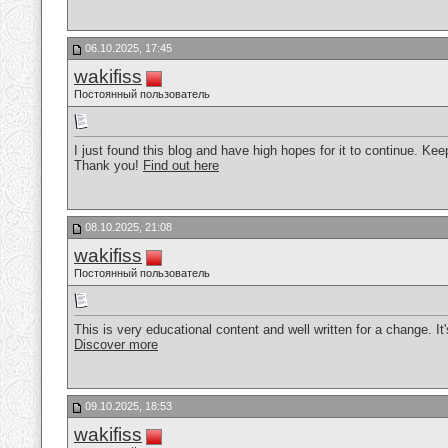
06.10.2025, 17:45
wakifiss
Постоянный пользователь
I just found this blog and have high hopes for it to continue. Kee
Thank you!
Find out here
08.10.2025, 21:08
wakifiss
Постоянный пользователь
This is very educational content and well written for a change. It
Discover more
09.10.2025, 18:53
wakifiss