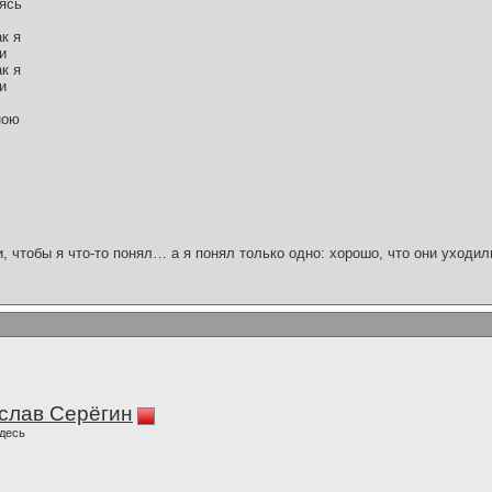
ясь
к я
и
к я
и
ною
и, чтобы я что-то понял… а я понял только одно: хорошо, что они уходил
слав Серёгин
десь