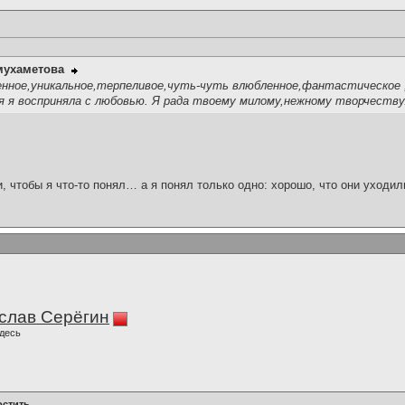
мухаметова
нное,уникальное,терпеливое,чуть-чуть влюбленное,фантастическое 
 я восприняла с любовью. Я рада твоему милому,нежному творчеству.
и, чтобы я что-то понял… а я понял только одно: хорошо, что они уходил
слав Серёгин
десь
остить