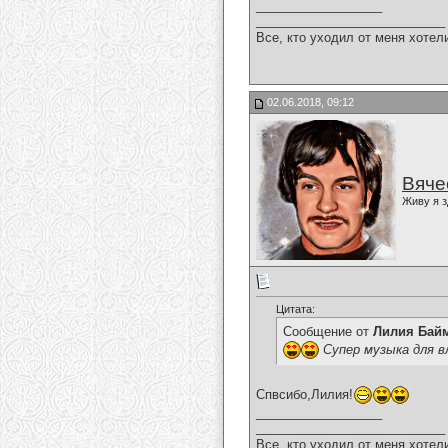
__________________
___________________________
Все, кто уходил от меня хотел
02.06.2018, 09:12
Вяче
Живу я з
Цитата:
Сообщение от
Лилия Бай
Супер музыка для в
Спвсибо,Лилия!
__________________
___________________________
Все, кто уходил от меня хотел