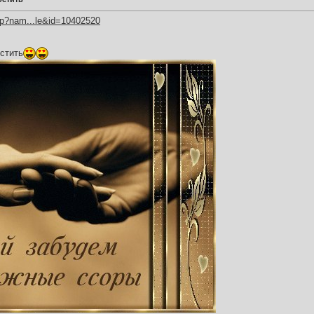
hp?nam...le&id=10402520
стить