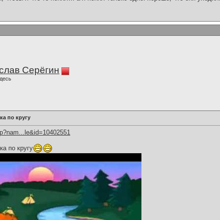
слав Серёгин
десь
ка по кругу
hp?nam...le&id=10402551
ка по кругу