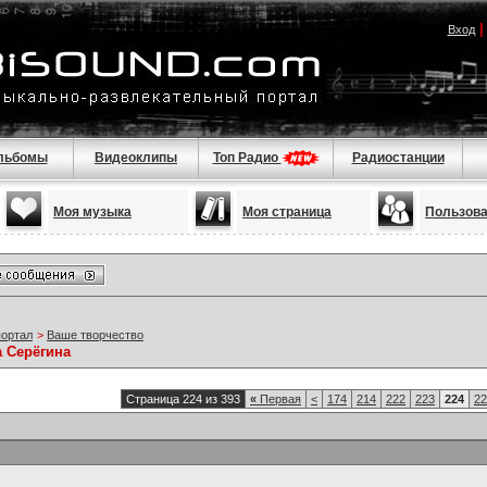
Вход
льбомы
Видеоклипы
Топ Радио
Радиостанции
Моя музыка
Моя страница
Пользов
портал
>
Ваше творчество
а Серёгина
Страница 224 из 393
«
Первая
<
174
214
222
223
224
22