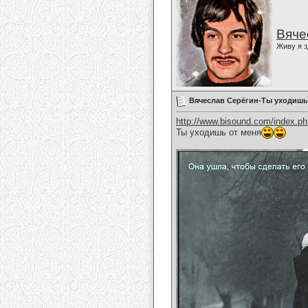
Вяче
Живу я з
Вячеслав Серёгин-Ты уходишь
http://www.bisound.com/index.p
Ты уходишь от меня