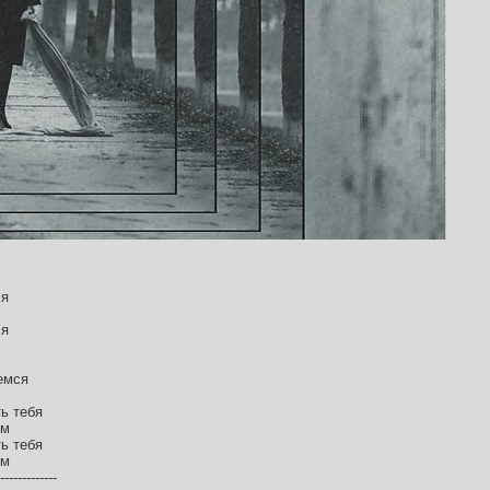
 я
 я
емся
ь тебя
ом
ь тебя
ом
-------------