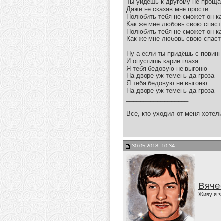
Ты уйдёшь к другому не проща
Даже не сказав мне прости
Полюбить тебя не сможет он ка
Как же мне любовь свою спаст
Полюбить тебя не сможет он ка
Как же мне любовь свою спаст
Ну а если ты придёшь с повин
И опустишь карие глаза
Я тебя бедовую не выгоню
На дворе уж темень да гроза
Я тебя бедовую не выгоню
На дворе уж темень да гроза
__________________
___________________________
Все, кто уходил от меня хотел
30.05.2018, 10:34
Вяче
Живу я з