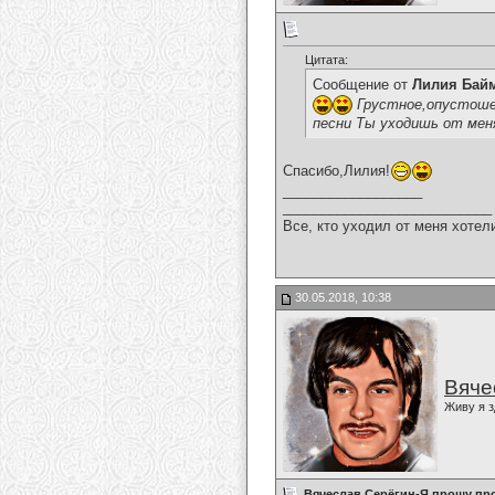
Цитата:
Сообщение от
Лилия Бай
Грустное,опустоше
песни Ты уходишь от меня
Спасибо,Лилия!
__________________
___________________________
Все, кто уходил от меня хотел
30.05.2018, 10:38
Вяче
Живу я з
Вячеслав Серёгин-Я прошу пр