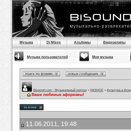
Музыка
Dj Mixes
Альбомы
Видеоклипы
Музыка пользователей
Моя музыка
Bisound.com - Музыкальный портал
>
РАЗНОЕ
>
Культура и Иск
Ваши любимые афоризмы!
11.06.2011, 19:48