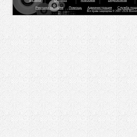
Музыка
Dj mixes
Альбомы
Видеоклипы
Реклама на сайте
Помощь
Администрация
Служба под
Все права защищены © 2007-2026 Bisou