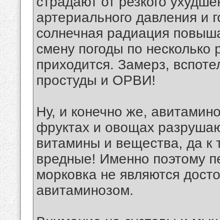
страдают от резкого ухудше
артериального давления и 
солнечная радиация повыша
смену погоды по несколько р
приходится. Замерз, вспотел
простуды и ОРВИ!
Ну, и конечно же, авитамино
фруктах и овощах разрушаю
витамины и вещества, да к
вредные! Именно поэтому п
морковка не являются дост
авитаминозом.