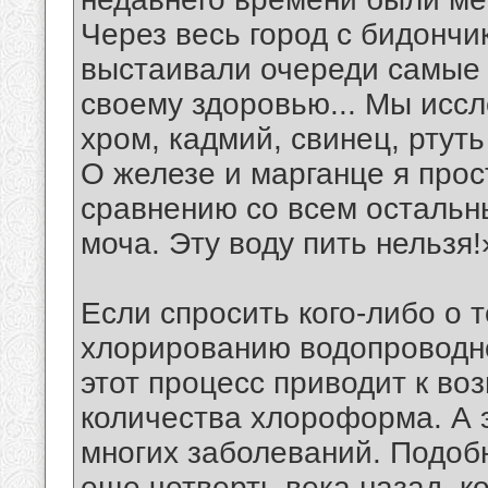
Через весь город с бидончи
выстаивали очереди самые 
своему здоровью... Мы иссл
хром, кадмий, свинец, ртут
О железе и марганце я прос
сравнению со всем остальн
моча. Эту воду пить нельзя!
Если спросить кого-либо о т
хлорированию водопроводно
этот процесс приводит к во
количества хлороформа. А 
многих заболеваний. Подоб
еще четверть века назад, к