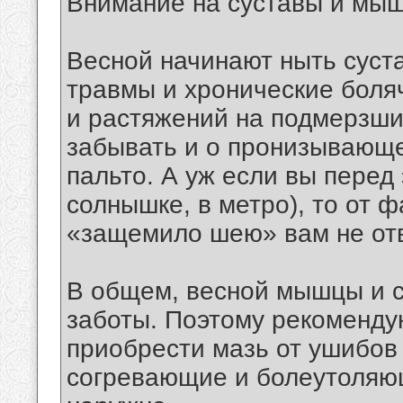
Внимание на суставы и мы
Весной начинают ныть суста
травмы и хронические боляч
и растяжений на подмерзших
забывать и о пронизывающ
пальто. А уж если вы перед 
солнышке, в метро), то от 
«защемило шею» вам не отв
В общем, весной мышцы и с
заботы. Поэтому рекомендую
приобрести мазь от ушибов 
согревающие и болеутоляющ