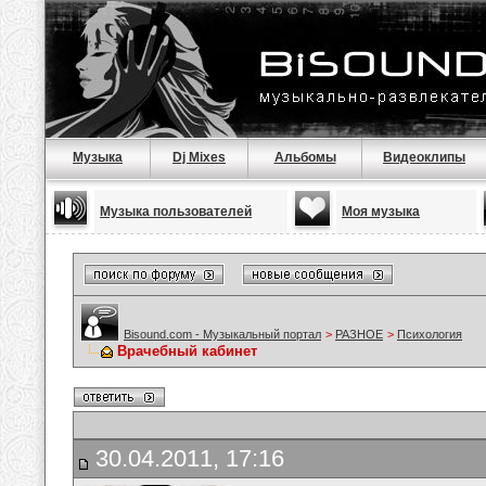
Музыка
Dj Mixes
Альбомы
Видеоклипы
Музыка пользователей
Моя музыка
Bisound.com - Музыкальный портал
>
РАЗНОЕ
>
Психология
Врачебный кабинет
30.04.2011, 17:16