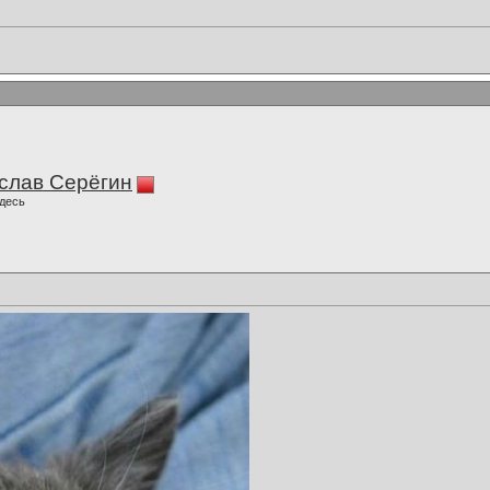
слав Серёгин
десь