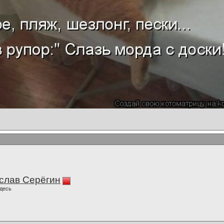
слав Серёгин
десь