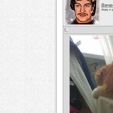
Вяче
Живу я з