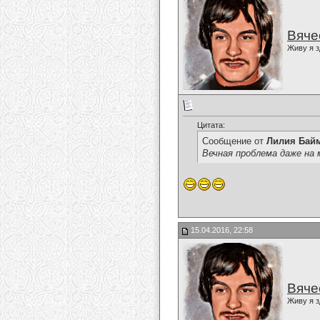
Вяче
Живу я з
Цитата:
Сообщение от
Лилия Бай
Вечная проблема даже на 
15.04.2016, 22:58
Вяче
Живу я з