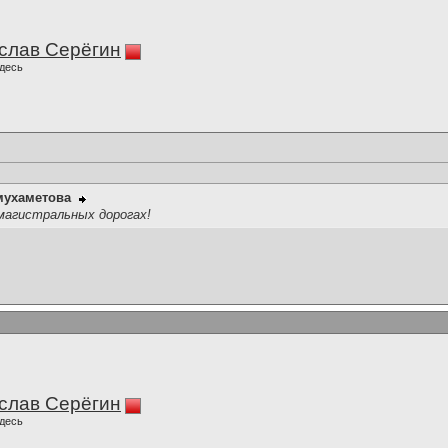
слав Серёгин
десь
мухаметова
магистральных дорогах!
слав Серёгин
десь