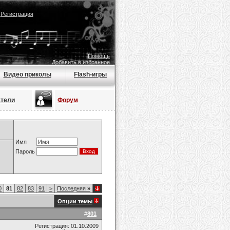
|
Регистрация
Помощь
Добавить в избранное
Видео приколы
Flash-игры
атели
Форум
Имя
Пароль
0
81
82
83
91
>
Последняя
»
Опции темы
#
801
Регистрация: 01.10.2009