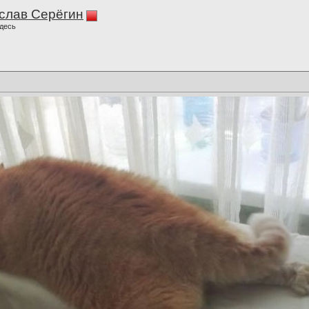
слав Серёгин
десь