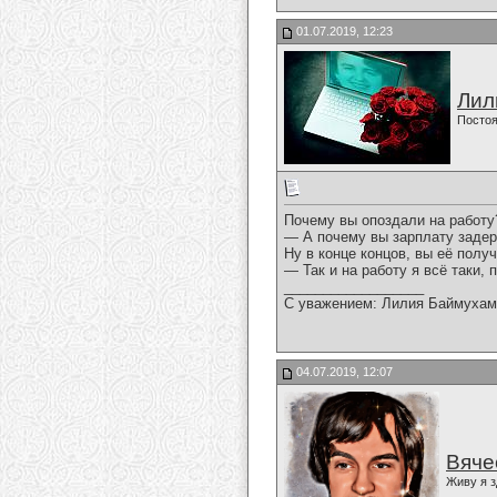
01.07.2019, 12:23
Лил
Постоя
Почему вы опоздали на работу
— А почему вы зарплату заде
Ну в конце концов, вы её получ
— Так и на работу я всё таки, 
__________________
С уважением: Лилия Баймухам
04.07.2019, 12:07
Вяче
Живу я з