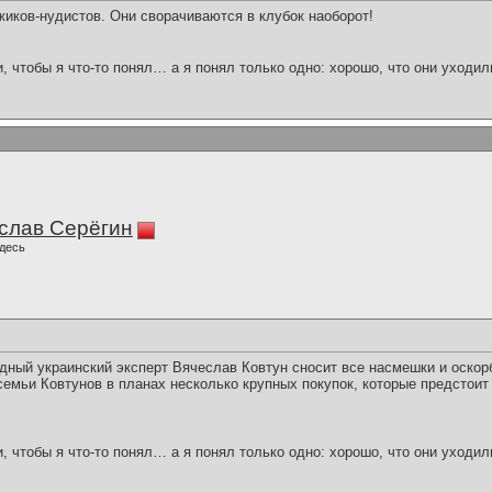
жиков-нудистов. Они сворачиваются в клубок наоборот!
и, чтобы я что-то понял… а я понял только одно: хорошо, что они уходил
слав Серёгин
десь
идный украинский эксперт Вячеслав Ковтун сносит все насмешки и оскор
 семьи Ковтунов в планах несколько крупных покупок, которые предсто
и, чтобы я что-то понял… а я понял только одно: хорошо, что они уходил