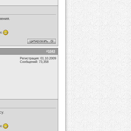
рения.
и.
#
1043
Регистрация: 01.10.2009
Сообщений: 73,358
су.
и.