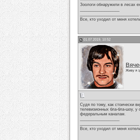
Зоологи обнаружили в лесах е
__________________
___________________________
Все, кто уходил от меня хотел
01.07.2019, 10:52
Вяче
Живу я з
Судя по тому, как стоически в
телевизионных бла-бла-шоу, у
федеральным каналам.
__________________
___________________________
Все, кто уходил от меня хотел