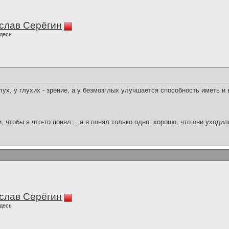
слав Серёгин
десь
х, у глухих - зрение, а у безмозглых улучшается способность иметь и
и, чтобы я что-то понял… а я понял только одно: хорошо, что они уходил
слав Серёгин
десь