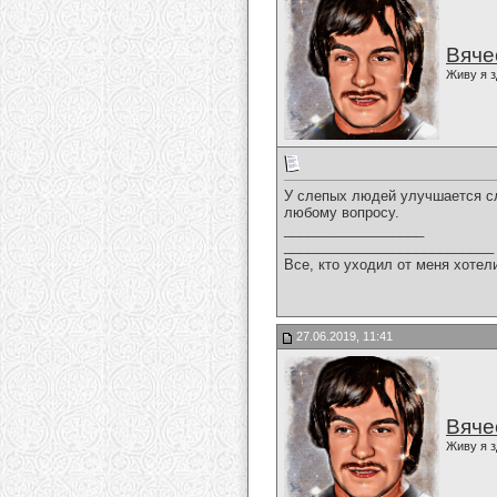
Вяче
Живу я з
У слепых людей улучшается слу
любому вопросу.
__________________
___________________________
Все, кто уходил от меня хотел
27.06.2019, 11:41
Вяче
Живу я з