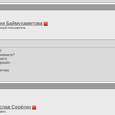
ия Баймухаметова
нный пользователь
?
рживаете?
аете.
пришёл.
етова
слав Серёгин
десь