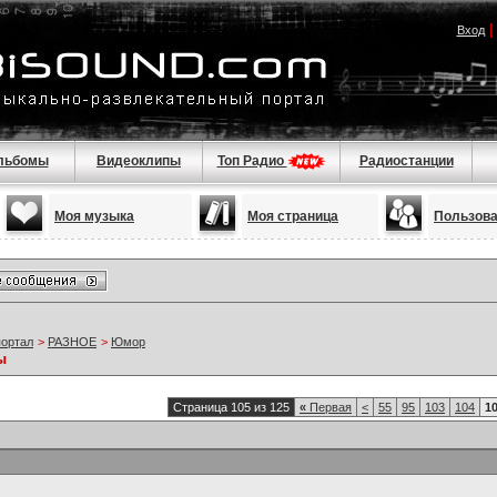
Вход
льбомы
Видеоклипы
Топ Радио
Радиостанции
Моя музыка
Моя страница
Пользов
портал
>
РАЗНОЕ
>
Юмор
ы
Страница 105 из 125
«
Первая
<
55
95
103
104
1