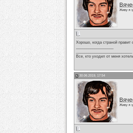
Вяче
Живу я з
Хорошо, когда страной правит 
__________________
___________________________
Все, кто уходил от меня хотел
30.06.2019, 17:54
Вяче
Живу я з