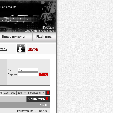
|
Регистрация
Помощь
Добавить в избранное
Видео приколы
Flash-игры
атели
Форум
Имя
Пароль
05
106
107
115
>
Последняя
»
Опции темы
#
1041
Регистрация: 01.10.2009