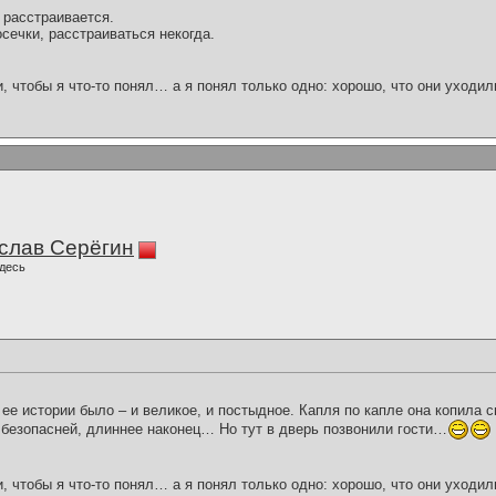
, расстраивается.
сечки, расстраиваться некогда.
и, чтобы я что-то понял… а я понял только одно: хорошо, что они уходил
слав Серёгин
десь
ее истории было – и великое, и постыдное. Капля по капле она копила с
, безопасней, длиннее наконец… Но тут в дверь позвонили гости…
и, чтобы я что-то понял… а я понял только одно: хорошо, что они уходил