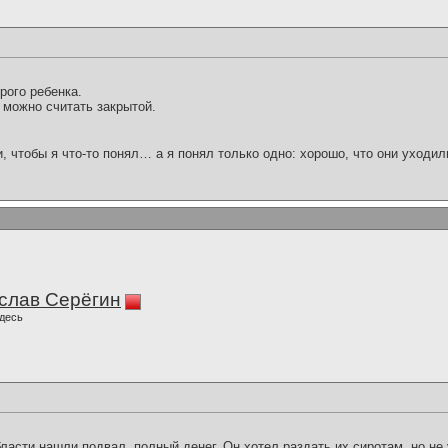
рого ребенка.
 можно считать закрытой.
и, чтобы я что-то понял… а я понял только одно: хорошо, что они уходил
слав Серёгин
десь
ласти нашли подвал, полный денег. Он хотел раздать их сиротам, но не