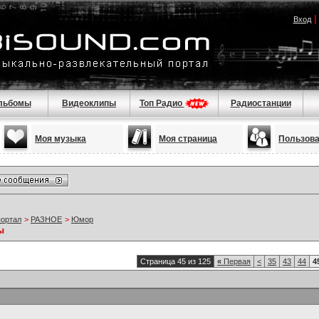
Вход
льбомы
Видеоклипы
Топ Радио
Радиостанции
Моя музыка
Моя страница
Пользов
портал
>
РАЗНОЕ
>
Юмор
ы
Страница 45 из 125
«
Первая
<
35
43
44
4