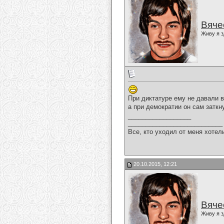
Вяче
Живу я з
При диктатуре ему не давали 
а при демократии он сам заткн
__________________
___________________________
Все, кто уходил от меня хотел
20.10.2015, 12:21
Вяче
Живу я з