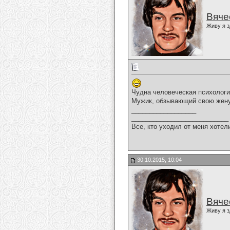
Вяче
Живу я з
Чудна человеческая психологи
Мужик, обзывающий свою жену т
__________________
___________________________
Все, кто уходил от меня хотел
30.10.2015, 10:04
Вяче
Живу я з