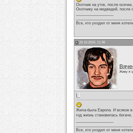
Охотник на уток, после осечки
Охотнику на медведей, после о
__________________
___________________________
Все, кто уходил от меня хотел
25.10.2015, 11:36
Вяче
Живу я з
Жила-была Европа. И всякое в 
год жизнь становилась богаче
__________________
___________________________
Все, кто уходил от меня хотел