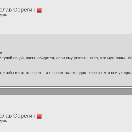
слав Серёгин
десь
я.
упой овцой, очень обидится, если ему указать на то, что муж овцы - ба
и, чтобы я что-то понял… а я понял только одно: хорошо, что они уходил
слав Серёгин
десь