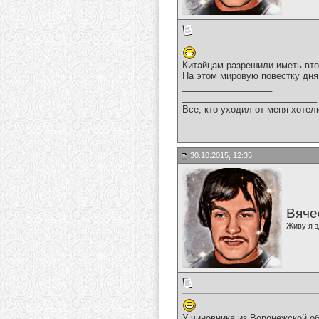
Китайцам разрешили иметь вто
На этом мировую повестку дня
__________________
___________________________
Все, кто уходил от меня хотел
30.10.2015, 12:35
Вяче
Живу я з
У чиновника из Воронежской об