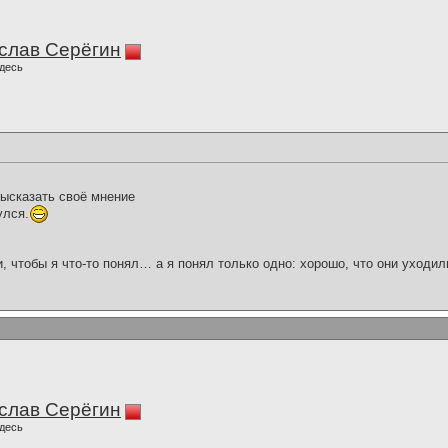
слав Серёгин
десь
высказать своё мнение
улся.
и, чтобы я что-то понял… а я понял только одно: хорошо, что они уходил
слав Серёгин
десь