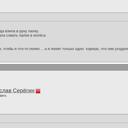
да взяла в руку палку.
ала совать палки в колёса.
и, чтобы я что-то понял… а я понял только одно: хорошо, что они уходил
слав Серёгин
десь