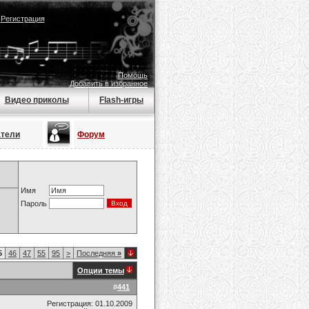
|
Регистрация
Помощь
Добавить в избранное
Видео приколы
Flash-игры
атели
Форум
Имя
Пароль
5
46
47
55
95
>
Последняя
»
Опции темы
#
441
Регистрация: 01.10.2009