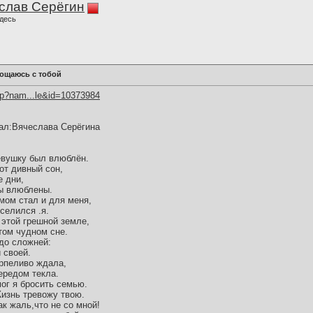
слав Серёгин
десь
рощаюсь с тобой
hp?nam...le&id=10373984
ал:Вячеслава Серёгина
девушку был влюблён.
от дивный сон,
е дни,
мы влюблены.
мом стал и для меня,
селился .я.
 этой грешной земле,
 том чудном сне.
здо сложней:
 своей.
ерпеливо ждала,
ередом текла.
ог я бросить семью.
Жизнь тревожу твою.
ак жаль,что не со мной!