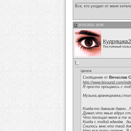
___________________________
Все, кто уходил от меня хотел
20.03.2015, 16:45
Кудряшка
Постоянный польз
Цитата:
Сообщение от
Вячеслав С
http://www.bisound.com/ind
Я просто прощаюсь с то
Музыка,аранжировка,стих
Когда-то давным давно...
Думал,что явью вдруг ст
Что посещал меня в те з
Когда с тобой вдвоём...б
Снилось мне,что твой дом
Что все путы порвав...В 