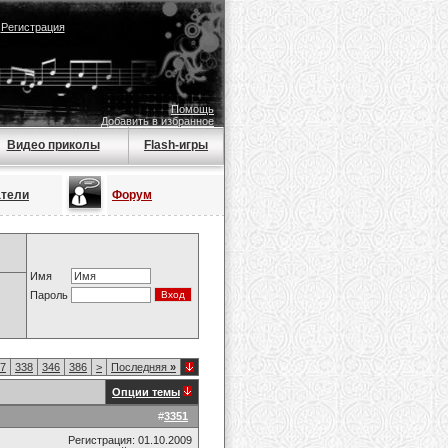
|
Регистрация
Помощь
Добавить в избранное
Видео приколы
Flash-игры
атели
Форум
Имя
Пароль
7
338
346
386
>
Последняя
»
Опции темы
#
3351
Регистрация: 01.10.2009