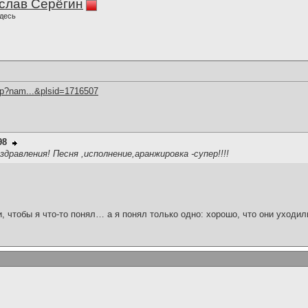
слав Серёгин
десь
hp?nam...&plsid=1716507
98
дравления! Песня ,исполнение,аранжировка -супер!!!!
и, чтобы я что-то понял… а я понял только одно: хорошо, что они уходил