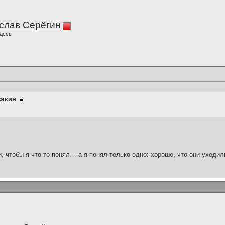
слав Серёгин
десь
зякин
и, чтобы я что-то понял… а я понял только одно: хорошо, что они уходил