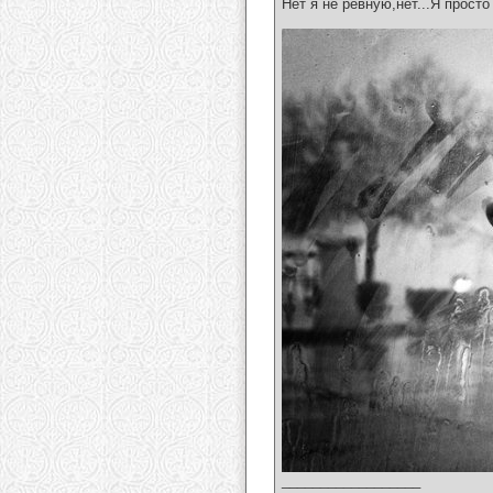
Нет я не ревную,нет...Я прост
__________________