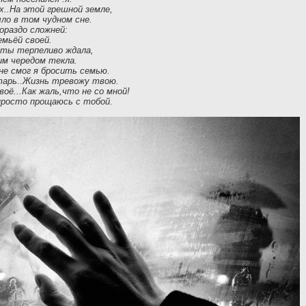
..На этой грешной земле,
ыло в том чудном сне.
гораздо сложней:
емьёй своей.
а ты терпеливо ждала,
оим чередом текла.
не смог я бросить семью.
старь..Жизнь тревожу твою.
ё...Как жаль,что не со мной!
просто прощаюсь с тобой.