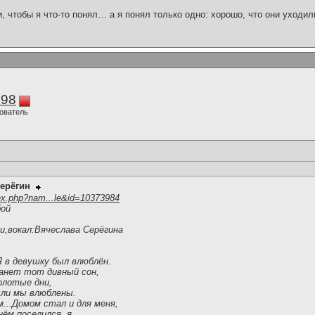
и, чтобы я что-то понял… а я понял только одно: хорошо, что они уходил
298
ователь
ерёгин
ex.php?nam...le&id=10373984
бой
и,вокал:Вячеслава Серёгина
Я в девушку был влюблён.
анет тот дивный сон,
олотые дни,
ыли мы влюблены.
...Домом стал и для меня,
нём поселился .я.