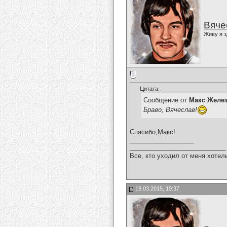
Вяче
Живу я з
Цитата:
Сообщение от
Макс Желе
Браво, Вячеслав!
Спасибо,Макс!
__________________
___________________________
Все, кто уходил от меня хотел
19.03.2015, 19:37