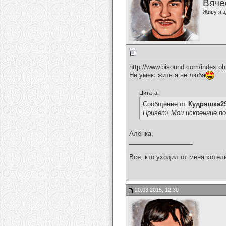
Вяче
Живу я з
http://www.bisound.com/index.p
Не умею жить я не любя
Цитата:
Сообщение от
Кудряшка2
Привет! Мои искренние поз
Алёнка,
__________________
___________________________
Все, кто уходил от меня хотел
20.03.2015, 12:30