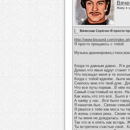
Вяче
Живу я з
Вячеслав Серёгин-Я просто п
http://www.bisound.com/index.p
Я просто прощаюсь с тобой
Музыка,аранжировка,стихи,вок
Когда-то давным давно...Я в 
Думал,что явью вдруг станет т
Что посещал меня в те золоты
Когда с тобой вдвоём...были 
Снилось мне,что твой дом...До
Что все путы порвав...В нём по
Самый счастливый из всех..На
Как жаль,что это всё...Было в
А наяву у нас...Всё было гора
Я канатом был...Связан семьёй
Я рвался к тебе как мог,а ты т
А жизнь словно река...Своим ч
И ты меня не дождалась: не см
Так что ж я опять как встарь..
Ты встретила счастью своё...К