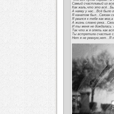
Самый счастливый из всех
Как жаль,что это всё...Б
А наяву у нас...Всё было 
Я канатом был...Связан с
Я рвался к тебе как мог,
А жизнь словно река...Св
И ты меня не дождалась: 
Так что ж я опять как в
Ты встретила счастью сво
Нет я не ревную,нет...Я 