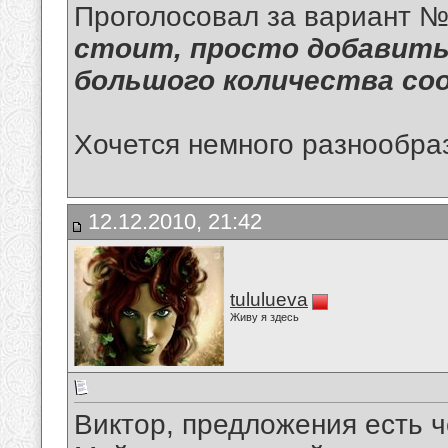
Проголосовал за вариант 
стоит, просто добавить
большого количества со
Хочется немного разнообр
12.12.2010, 21:42
tululueva
Живу я здесь
Виктор, предложения есть ч