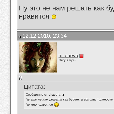
Ну это не нам решать как б
нравится
12.12.2010, 23:34
tululueva
Живу я здесь
Цитата:
Сообщение от
dracula
Ну это не нам решать как будет, а администратора
Но мне нравится