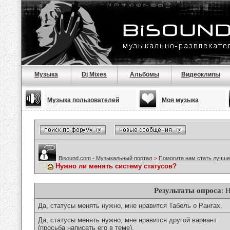
Музыка
Dj Mixes
Альбомы
Видеоклипы
Музыка пользователей
Моя музыка
Bisound.com - Музыкальный портал
>
Помогите нам стать лучше
Нужно ли менять систему статусов?
Результаты опроса
: 
Да, статусы менять нужно, мне нравится Табель о Рангах.
Да, статусы менять нужно, мне нравится другой вариант
(просьба написать его в теме).