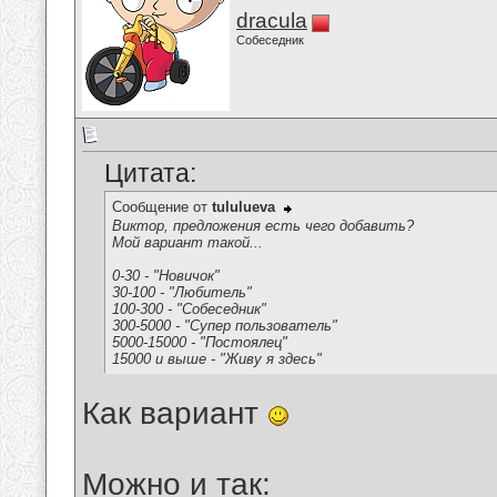
dracula
Собеседник
Цитата:
Сообщение от
tululueva
Виктор, предложения есть чего добавить?
Мой вариант такой...
0-30 - "Новичок"
30-100 - "Любитель"
100-300 - "Собеседник"
300-5000 - "Супер пользователь"
5000-15000 - "Постоялец"
15000 и выше - "Живу я здесь"
Как вариант
Можно и так: