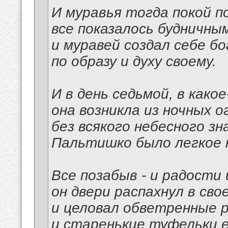
И муравья тогда покой п
все показалось будничным
и муравей создал себе б
по образу и духу своему.
И в день седьмой, в како
она возникла из ночных о
без всякого небесного зна
Пальтишко было легкое н
Все позабыв - и радости 
он двери распахнул в сво
и целовал обветренные р
и старенькие туфельки е