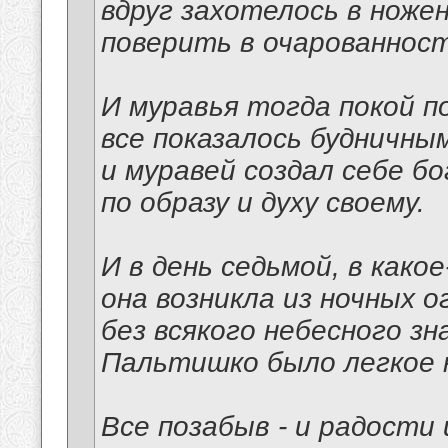
вдруг захотелось в ноже
поверить в очарованност
И муравья тогда покой п
все показалось будничным
и муравей создал себе б
по образу и духу своему.
И в день седьмой, в како
она возникла из ночных о
без всякого небесного зна
Пальтишко было легкое н
Все позабыв - и радости 