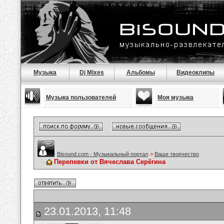
Музыка
Dj Mixes
Альбомы
Видеоклипы
Музыка пользователей
Моя музыка
Bisound.com - Музыкальный портал
>
Ваше творчество
Перепевки от Вячеслава Серёгина
23.01.2013, 11:48