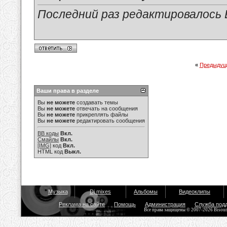
Последний раз редактировалось Е
«
Предыдущ
Ваши права в разделе
Вы
не можете
создавать темы
Вы
не можете
отвечать на сообщения
Вы
не можете
прикреплять файлы
Вы
не можете
редактировать сообщения
BB коды
Вкл.
Смайлы
Вкл.
[IMG]
код
Вкл.
HTML код
Выкл.
Музыка
Dj mixes
Альбомы
Видеоклипы
Реклама на сайте
Помощь
Администрация
Служба под
Все права защищены © 2007-2026 Bisou