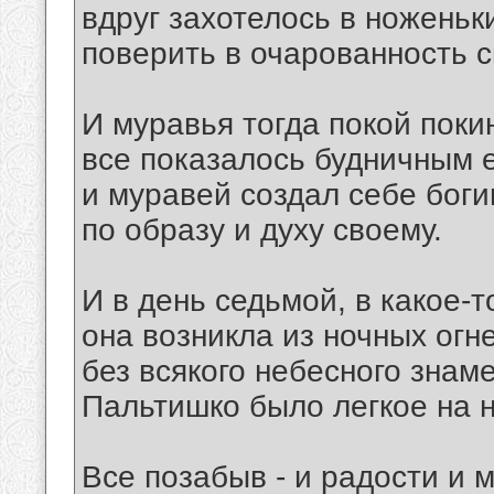
вдруг захотелось в ноженьк
поверить в очарованность 
И муравья тогда покой поки
все показалось будничным е
и муравей создал себе бог
по образу и духу своему.
И в день седьмой, в какое-т
она возникла из ночных огн
без всякого небесного знаме
Пальтишко было легкое на н
Все позабыв - и радости и м