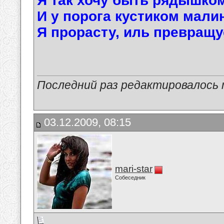
Я так хочу быть рядышком
И у порога кустиком мали
Я прорасту, иль превращу
Последний раз редактировалось ma
03.12.2009, 08:15
mari-star
Собеседник