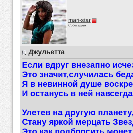
mari-star
Собеседник
Джульетта
Если вдруг внезапно исче
Это значит,случилась бед
Я в невинной душе воскр
И останусь в ней навсегда
Улетев на другую планету
Стану яркой мерцать Звез
Это как подбросить монет