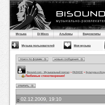
Музыка
Dj Mixes
Альбомы
Видеоклипы
Музыка пользователей
Моя музыка
Bisound.com - Музыкальный портал
>
РАЗНОЕ
>
Культура и Иск
Любимые стихотворения!
02.12.2009, 19:10