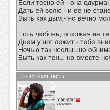
Если тесно ей - она одурман
Дать ей волю - и ее не станет
Быть как дым,- но вечно мо
Есть любовь, похожая на те
Днем у ног лежит - тебе вни
Ночью так неслышно обнима
Быть как тень, но вместе ноч
03.12.2009, 08:09
mari-star
Собеседник