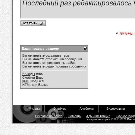
Последний раз редактировалось ma
«
Предыдущ
Ваши права в разделе
Вы
не можете
создавать темы
Вы
не можете
отвечать на сообщения
Вы
не можете
прикреплять файлы
Вы
не можете
редактировать сообщения
BB коды
Вкл.
Смайлы
Вкл.
[IMG]
код
Вкл.
HTML код
Выкл.
Музыка
Dj mixes
Альбомы
Видеоклипы
Реклама на сайте
Помощь
Администрация
Служба под
Все права защищены © 2007-2026 Bisou