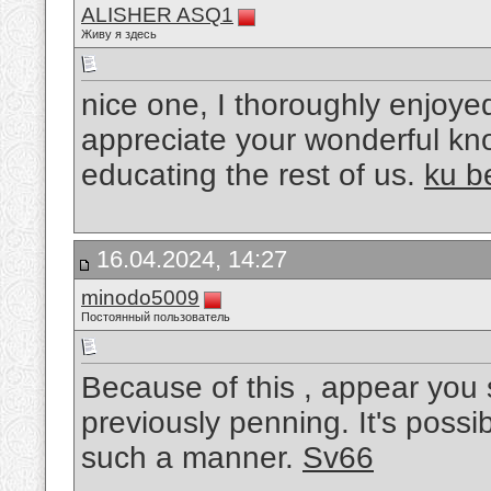
ALISHER ASQ1
Живу я здесь
nice one, I thoroughly enjoyed 
appreciate your wonderful kn
educating the rest of us.
ku b
16.04.2024, 14:27
minodo5009
Постоянный пользователь
Because of this , appear you
previously penning. It's possib
such a manner.
Sv66