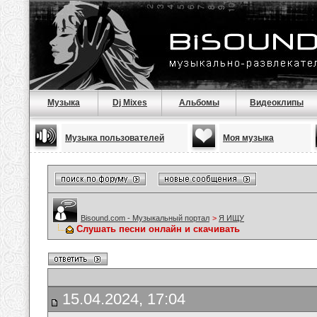
Музыка
Dj Mixes
Альбомы
Видеоклипы
Музыка пользователей
Моя музыка
Bisound.com - Музыкальный портал
>
Я ИЩУ
Слушать песни онлайн и скачивать
15.04.2024, 17:04