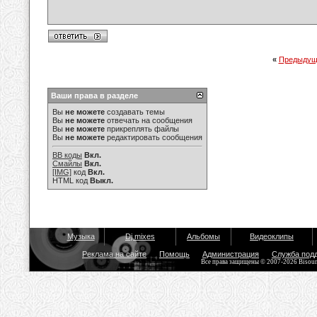
«
Предыдущ
Ваши права в разделе
Вы
не можете
создавать темы
Вы
не можете
отвечать на сообщения
Вы
не можете
прикреплять файлы
Вы
не можете
редактировать сообщения
BB коды
Вкл.
Смайлы
Вкл.
[IMG]
код
Вкл.
HTML код
Выкл.
Музыка
Dj mixes
Альбомы
Видеоклипы
Реклама на сайте
Помощь
Администрация
Служба под
Все права защищены © 2007-2026 Bisou