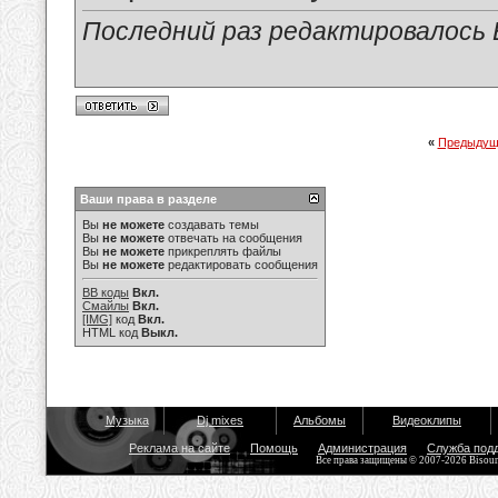
Последний раз редактировалось Е
«
Предыдущ
Ваши права в разделе
Вы
не можете
создавать темы
Вы
не можете
отвечать на сообщения
Вы
не можете
прикреплять файлы
Вы
не можете
редактировать сообщения
BB коды
Вкл.
Смайлы
Вкл.
[IMG]
код
Вкл.
HTML код
Выкл.
Музыка
Dj mixes
Альбомы
Видеоклипы
Реклама на сайте
Помощь
Администрация
Служба под
Все права защищены © 2007-2026 Bisou