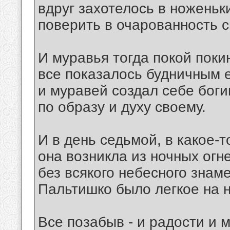
вдруг захотелось в ноженьк
поверить в очарованность 
И муравья тогда покой поки
все показалось будничным е
и муравей создал себе бог
по образу и духу своему.
И в день седьмой, в какое-т
она возникла из ночных огн
без всякого небесного знаме
Пальтишко было легкое на н
Все позабыв - и радости и м