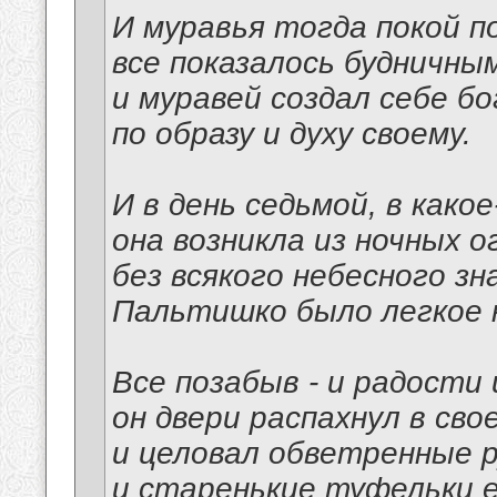
И муравья тогда покой п
все показалось будничным
и муравей создал себе б
по образу и духу своему.
И в день седьмой, в како
она возникла из ночных о
без всякого небесного зна
Пальтишко было легкое н
Все позабыв - и радости 
он двери распахнул в сво
и целовал обветренные р
и старенькие туфельки е