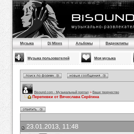
Музыка
Dj Mixes
Альбомы
Видеоклипы
Музыка пользователей
Моя музыка
Bisound.com - Музыкальный портал
>
Ваше творчество
Перепевки от Вячеслава Серёгина
23.01.2013, 11:48