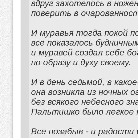
вдруг захотелось в ноже
поверить в очарованност
И муравья тогда покой п
все показалось будничным
и муравей создал себе б
по образу и духу своему.
И в день седьмой, в како
она возникла из ночных о
без всякого небесного зна
Пальтишко было легкое н
Все позабыв - и радости 