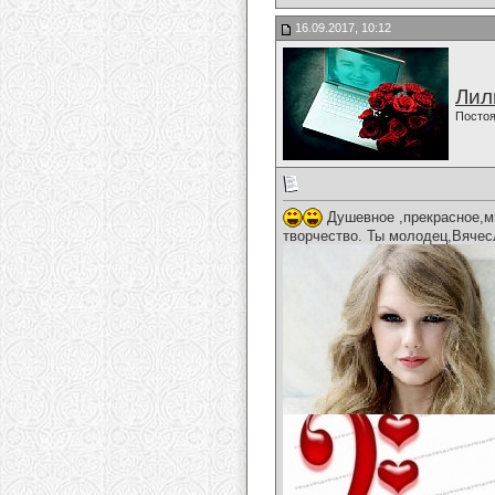
16.09.2017, 10:12
Лил
Постоя
Душевное ,прекрасное,м
творчество. Ты молодец,Вячес