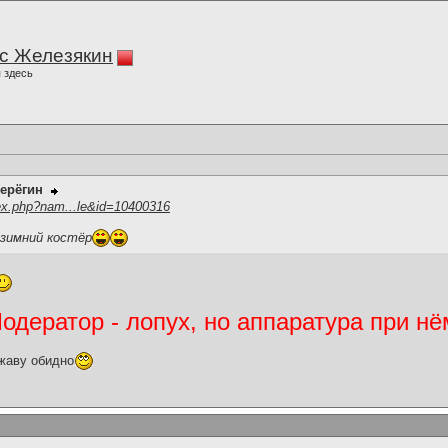
с Железякин
 здесь
ерёгин
ex.php?nam...le&id=10400316
 зимний костёр
дератор - лопух, но аппаратура при нё
жаву обидно