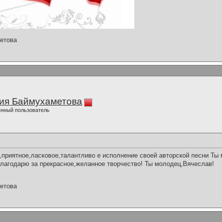
етова
ия Баймухаметова
нный пользователь
риятное,ласковое,талантливо е исполнение своей авторской песни Ты 
агодарю за прекрасное,желанное творчество! Ты молодец,Вячеслав!
етова