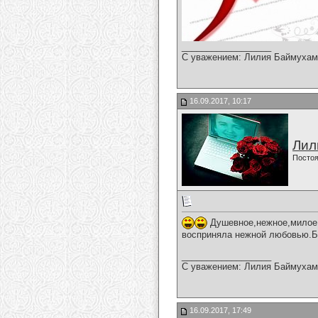
__________________
С уважением: Лилия Баймухам
16.09.2017, 10:17
Лил
Постоя
Душевное,нежное,милое,п
восприняла нежной любовью.Бл
__________________
С уважением: Лилия Баймухам
16.09.2017, 17:49