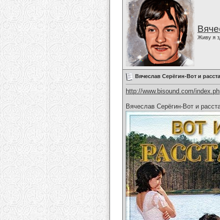
Вяче
Живу я з
Вячеслав Серёгин-Вот и расст
http://www.bisound.com/index.p
Вячеслав Серёгин-Вот и расст