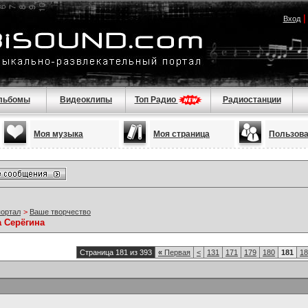
Вход
льбомы
Видеоклипы
Топ Радио
Радиостанции
Моя музыка
Моя страница
Пользов
портал
>
Ваше творчество
а Серёгина
Страница 181 из 393
«
Первая
<
131
171
179
180
181
18