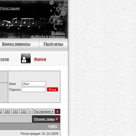
|
Регистрация
Помощь
Добавить в избранное
Видео приколы
Flash-игры
атели
Форум
Имя
Пароль
2
183
191
231
>
Последняя
»
Опции темы
#
1801
Регистрация: 01.10.2009