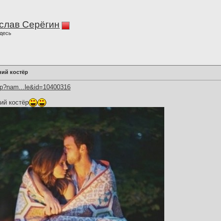
слав Серёгин
десь
ний костёр
hp?nam...le&id=10400316
ий костёр