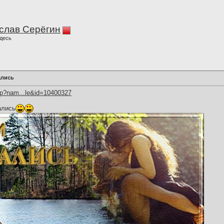
слав Серёгин
десь
ались
hp?nam...le&id=10400327
ались