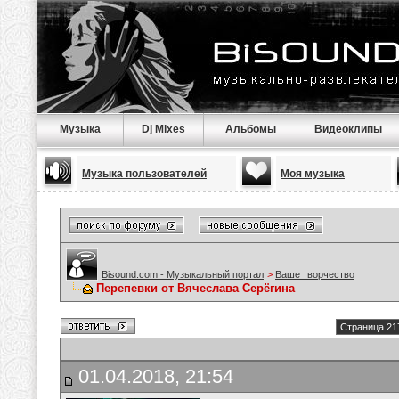
Музыка
Dj Mixes
Альбомы
Видеоклипы
Музыка пользователей
Моя музыка
Bisound.com - Музыкальный портал
>
Ваше творчество
Перепевки от Вячеслава Серёгина
Страница 21
01.04.2018, 21:54