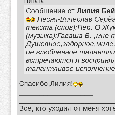
Цитата:
Сообщение от
Лилия Ба
Песня-Вячеслав Серёг
текста (слов):Пер. О.Жу
(музыка):Гаваша В.-,мне 
Душевное,задорное,миле
ое,влюбленное,талантли
встречаются я восприня
талантливое исполнение 
Спасибо,Лилия!
__________________
_______________________
Все, кто уходил от меня хот