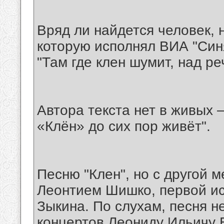
Вряд ли найдется человек, 
которую исполнял ВИА "Синя
"Там где клен шумит, над реч
Автора текста нет в живых 
«Клён» до сих пор живёт".
Песню "Клен", но с другой 
Леонтием Шишко, первой ис
Зыкина. По слухам, песня н
концертов Леониду Ильичу Б