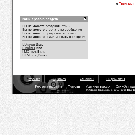
«
Предыдущ
Ваши права в разделе
Вы
не можете
создавать темы
Вы
не можете
отвечать на сообщения
Вы
не можете
прикреплять файлы
Вы
не можете
редактировать сообщения
BB коды
Вкл.
Смайлы
Вкл.
[IMG]
код
Вкл.
HTML код
Выкл.
Музыка
Dj mixes
Альбомы
Видеоклипы
Реклама на сайте
Помощь
Администрация
Служба под
Все права защищены © 2007-2026 Bisou