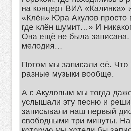
на концерт ВИА «Калинка» и
«Клён» Юра Акулов просто в
где клён шумит…» И никаког
Она ещё не была записана.
мелодия…
Потом мы записали её. Что 
разные музыки вообще.
А с Акуловым мы тогда даже
услышали эту песню и решил
записывали наш первый диск
свободными три минуты. На 
которую мы хотели бы запис