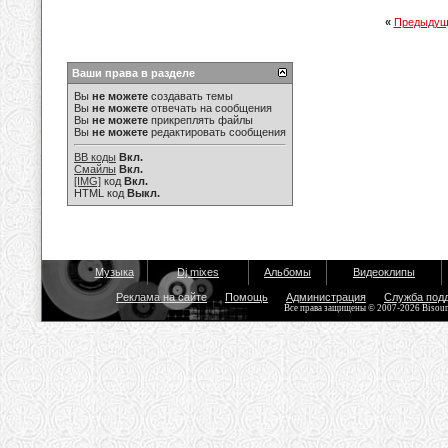
«
Предыдущ
Ваши права в разделе
Вы
не можете
создавать темы
Вы
не можете
отвечать на сообщения
Вы
не можете
прикреплять файлы
Вы
не можете
редактировать сообщения
BB коды
Вкл.
Смайлы
Вкл.
[IMG]
код
Вкл.
HTML код
Выкл.
Музыка
Dj mixes
Альбомы
Видеоклипы
Реклама на сайте
Помощь
Администрация
Служба под
Все права защищены © 2007-2026 Bisou