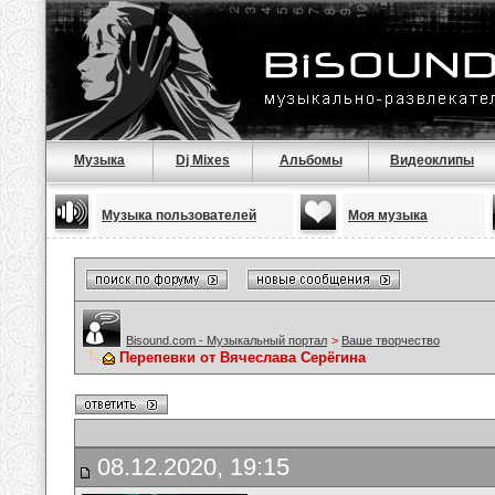
Музыка
Dj Mixes
Альбомы
Видеоклипы
Музыка пользователей
Моя музыка
Bisound.com - Музыкальный портал
>
Ваше творчество
Перепевки от Вячеслава Серёгина
08.12.2020, 19:15