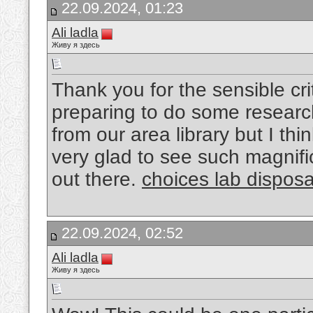
22.09.2024, 01:23
Ali ladla
Живу я здесь
Thank you for the sensible cr
preparing to do some researc
from our area library but I thi
very glad to see such magnifi
out there.
choices lab dispos
22.09.2024, 02:52
Ali ladla
Живу я здесь