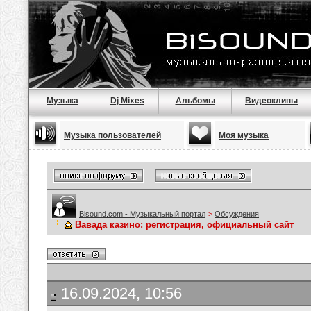
Музыка
Dj Mixes
Альбомы
Видеоклипы
Музыка пользователей
Моя музыка
Bisound.com - Музыкальный портал
>
Обсуждения
Вавада казино: регистрация, официальный сайт
16.09.2024, 10:56