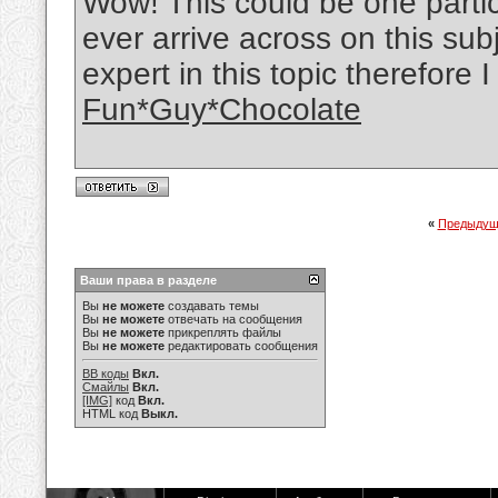
Wow! This could be one partic
ever arrive across on this sub
expert in this topic therefore 
Fun*Guy*Chocolate
«
Предыдущ
Ваши права в разделе
Вы
не можете
создавать темы
Вы
не можете
отвечать на сообщения
Вы
не можете
прикреплять файлы
Вы
не можете
редактировать сообщения
BB коды
Вкл.
Смайлы
Вкл.
[IMG]
код
Вкл.
HTML код
Выкл.