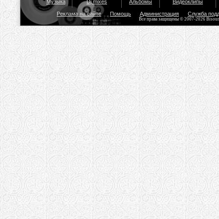
Музыка
Dj mixes
Альбомы
Видеоклипы
Реклама на сайте
Помощь
Администрация
Служба под
Все права защищены © 2007-2026 Bisou