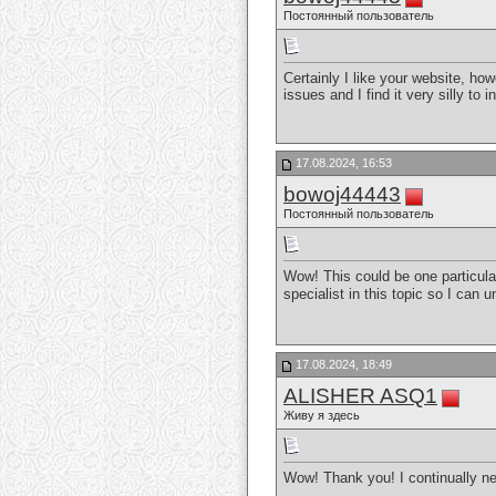
Постоянный пользователь
Certainly I like your website, ho
issues and I find it very silly to
17.08.2024, 16:53
bowoj44443
Постоянный пользователь
Wow! This could be one particular
specialist in this topic so I can
17.08.2024, 18:49
ALISHER ASQ1
Живу я здесь
Wow! Thank you! I continually ne