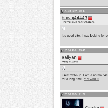
20.08.2024, 10:46
bowoj44443
Постоянный пользователь
It’s good site, I was looking for 
20.08.2024, 15:42
aaliyan
Живу я здесь
Great write-up. I am a normal visi
for a long time.
토토사이트
20.08.2024, 21:27
Cawka