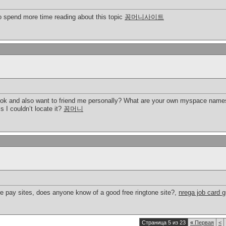
to spend more time reading about this topic
꽁머니사이트
book and also want to friend me personally? What are your own myspace names, 
s I couldn’t locate it?
꽁머니
re pay sites, does anyone know of a good free ringtone site?,
nrega job card g
Страница 5 из 23
«
Первая
<