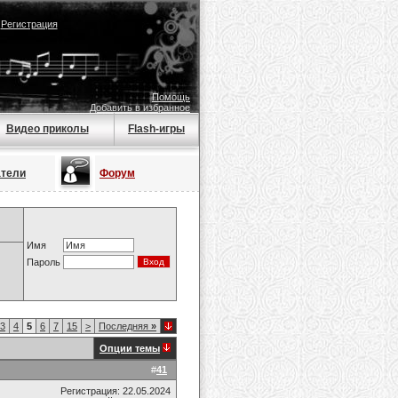
|
Регистрация
Помощь
Добавить в избранное
Видео приколы
Flash-игры
атели
Форум
Имя
Пароль
3
4
5
6
7
15
>
Последняя
»
Опции темы
#
41
Регистрация: 22.05.2024