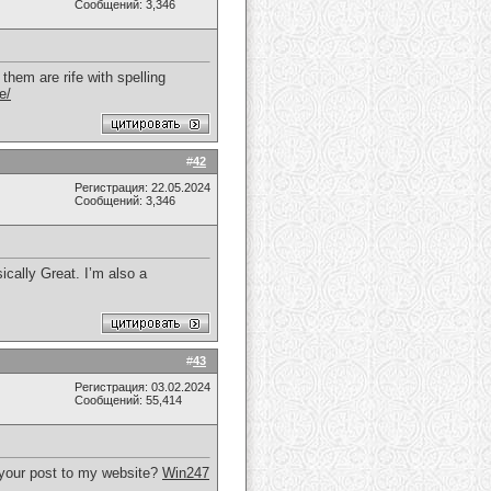
Сообщений: 3,346
them are rife with spelling
e/
#
42
Регистрация: 22.05.2024
Сообщений: 3,346
ically Great. I’m also a
#
43
Регистрация: 03.02.2024
Сообщений: 55,414
 your post to my website?
Win247