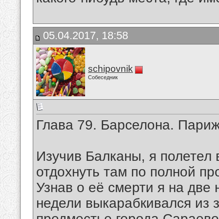
05.04.2017, 18:58
schipovnik
Собеседник
Глава 79. Барселона. Пари
Изучив Балканы, я полетел
отдохнуть там по полной пр
Узнав о её смерти я на две 
недели выкарабкивался из з
предместье города Сараево.