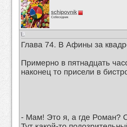
schipovnik
Собеседник
Глава 74. В Афины за квад
Примерно в пятнадцать часо
наконец то присели в бистр
- Мам! Это я, а где Роман? 
Тут какой-то подозрительн