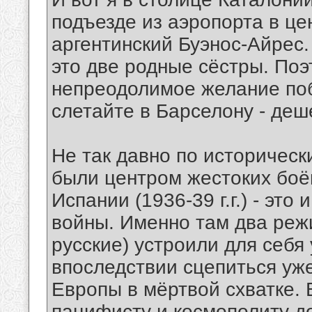
подъезде из аэропорта в це
аргентинский Буэнос-Айрес.
это две родные сёстры. Поэ
непреодолимое желание поб
слетайте в Барселону - деш
Не так давно по историчес
были центром жестоких боё
Испании (1936-39 г.г.) - эт
войны. Именно там два реж
русские) устроили для себя
впоследствии сцепиться уж
Европы в мёртвой схватке.
пацифисту и космополиту до