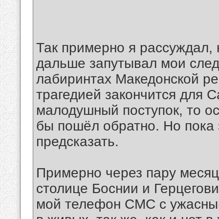
°°°°°°°°°°°°°°°°°°°°°°°°°° °°°°°°°
Так примерно я рассуждал, 
дальше запутывал мои след
лабиринтах Македонской рес
трагедией закончится для С
малодушный поступок, то ос
бы пошёл обратно. Но пока э
предсказать.
Примерно через пару месяце
столице Боснии и Герцегови
мой телефон СМС с ужасным