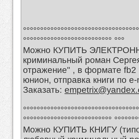
°°°°°°°°°°°°°°°°°°°°°°°°°°°°°°°°°°
°°°°°°°°°°°°°°°°°°°°°°°°°° °°°
Можно КУПИТЬ ЭЛЕКТРОНН
криминальный роман Серге
отражение" , в формате fb2 
юнион, отправка книги по e-
Заказать:
empetrix@yandex
°°°°°°°°°°°°°°°°°°°°°°°°°°°°°°°°°°
°°°°°°°°°°°°°°°°°°°°°°°°°° °°°°°°°
Можно КУПИТЬ КНИГУ (типо