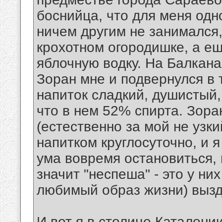
боснийца, что для меня одн
ничем другим не занимался,
крохотном огородишке, а ещ
яблочную водку. На Балкана
Зоран мне и подвернулся в 
напиток сладкий, душистый, 
что в нем 52% спирта. Зора
(естественно за мой не узк
напитком круглосуточно, и я
ума вовремя остановиться, 
значит "неспеша" - это у ни
любимый образ жизни) вызд
И вот я в столице Каталони