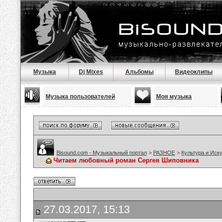
Музыка
Dj Mixes
Альбомы
Видеоклипы
Музыка пользователей
Моя музыка
Bisound.com - Музыкальный портал
>
РАЗНОЕ
>
Культура и Иск
Читаем любовный роман Сергея Шиповника
27.03.2017, 15:13