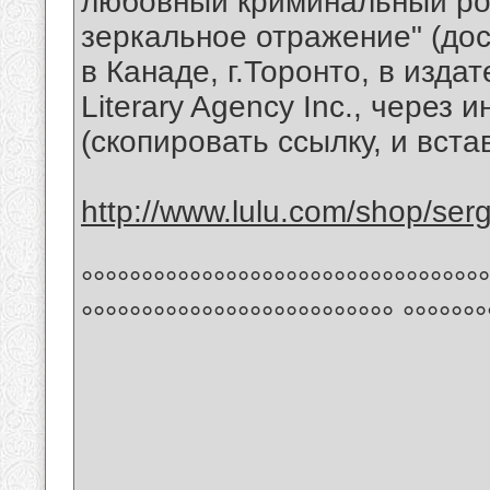
любовный криминальный ро
зеркальное отражение" (дос
в Канаде, г.Торонто, в издат
Literary Agency Inc., через 
(скопировать ссылку, и вста
http://www.lulu.com/shop/ser
°°°°°°°°°°°°°°°°°°°°°°°°°°°°°°°°°°
°°°°°°°°°°°°°°°°°°°°°°°°°° °°°°°°°