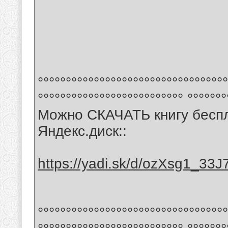
°°°°°°°°°°°°°°°°°°°°°°°°°°°°°°°°°°
°°°°°°°°°°°°°°°°°°°°°°°°°° °°°°°°°
Можно СКАЧАТЬ книгу беспл
Яндекс.диск::
https://yadi.sk/d/ozXsg1_33J
°°°°°°°°°°°°°°°°°°°°°°°°°°°°°°°°°°