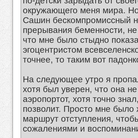
по-детски зарыдать от свое
окружающего меня мира. Но.
Сашин бескомпромиссный нр
прерывания беменности, не 
что мне было стыдно показат
эгоцентристом всевселенск
точнее, то таким вот падонк
На следующее утро я пропал
хотя был уверен, что она не
аэропортот, хотя точно знал
позволит. Просто мне было
маршрут отступления, чтоб
сожалениями и воспоминан