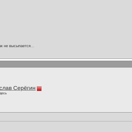
ак не высыпается...
слав Серёгин
десь