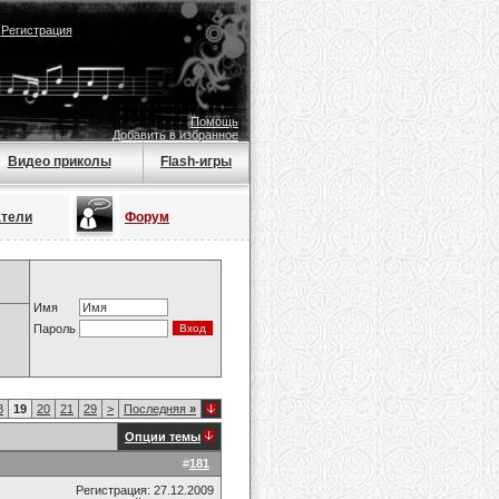
|
Регистрация
Помощь
Добавить в избранное
Видео приколы
Flash-игры
атели
Форум
Имя
Пароль
8
19
20
21
29
>
Последняя
»
Опции темы
#
181
Регистрация: 27.12.2009