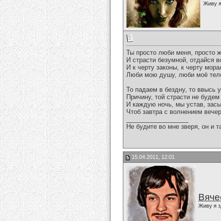
Живу я
Ты просто люби меня, просто 
И страсти безумной, отдайся в
И к черту законы, к черту мора
Люби мою душу, люби моё тел
То падаем в бездну, то ввысь 
Причину, той страсти не будем
И каждую ночь, мы устав, зас
Чтоб завтра с волнением вече
__________________
Не будите во мне зверя, он и т
15.04.2011, 12:01
Вяче
Живу я з