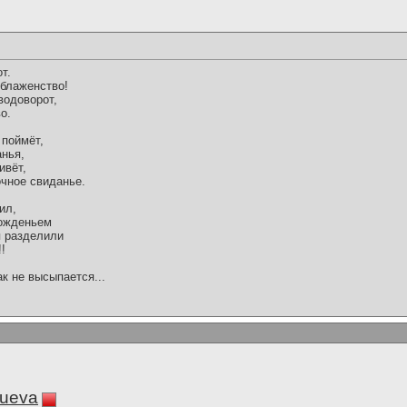
т.
 блаженство!
водоворот,
о.
 поймёт,
нья,
ивёт,
очное свиданье.
ил,
рожденьем
я разделили
!
ак не высыпается...
lueva