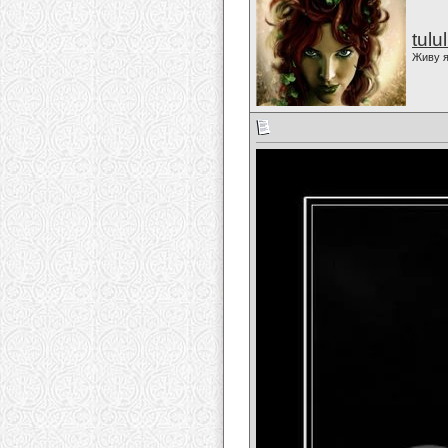
tulu
Живу я