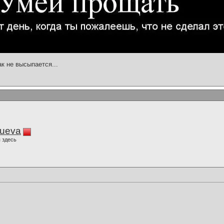
ак не высыпается...
lueva
 здесь