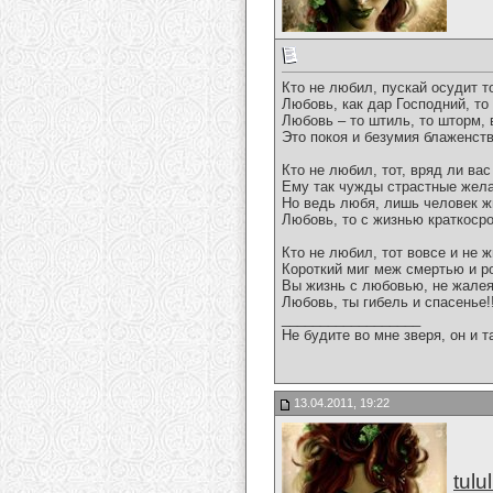
Кто не любил, пускай осудит то
Любовь, как дар Господний, то
Любовь – то штиль, то шторм, 
Это покоя и безумия блаженств
Кто не любил, тот, вряд ли вас
Ему так чужды страстные жела
Но ведь любя, лишь человек ж
Любовь, то с жизнью краткоср
Кто не любил, тот вовсе и не ж
Короткий миг меж смертью и 
Вы жизнь с любовью, не жале
Любовь, ты гибель и спасенье!!
__________________
Не будите во мне зверя, он и т
13.04.2011, 19:22
tulu