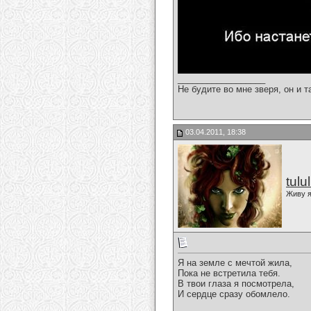
__________________
Не будите во мне зверя, он и т
03.04.2011, 18:38
tulu
Живу я
Я на земле с мечтой жила,
Пока не встретила тебя.
В твои глаза я посмотрела,
И сердце сразу обомлело.