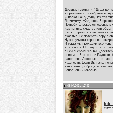
Древние говорили: "Душа долж
в правильности выбранного пут
убивают нашу душу. Их так мно
Любимому, Жадность, Черствос
Потребительское отношение к 
Как понять, счастье или обман
Как - сохранить в чистоте сво
счастью, не потерять веру в с
Нужно учится терпению, смире
И тогда мы проходим все испыт
этого мира. Потому что, сохра
с ней энергия Любви, удесятер
энергия - Восторга и Радости.
наполнены Любовью - нет мест
Жадности. Если Вы наполнены 
наполнены Добродетельностью 
наполнены Любовью!
08.04.2011, 17:31
tulu
Живу я