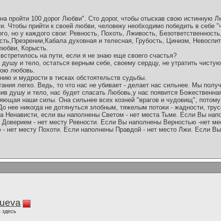
на пройти 100 дорог Любви". Сто дорог, чтобы отыскав свою истинную Л
и. Чтобы прийти к своей любви, человеку необходимо победить в себе 
го, но у каждого свои: Ревность, Похоть, Лживость, Безответственность
ть,Презрении,Кабала духовная и телесная, Грубость, Цинизм, Невоспит
любви, Корысть.
 встретилось на пути, если я не знаю еще своего счастья?
ю душу и тело, остаться верным себе, своему сердцу, не утратить чистую
вою любовь.
нию и мудрости в тисках обстоятельств судьбы.
ания легко. Ведь, то что нас не убивает - делает нас сильнее. Мы пол
нив душу и тело, нас будет спасать Любовь,у нас появится Божественная
яющая наши силы. Она сильнее всех козней "врагов и чудовищ", потому 
 До нее никогда не дотянуться злобным, тяжелым потоки - жадности, тру
а Ненависти, если вы наполнены Светом - нет места Тьме. Если Вы нап
Доверием - нет месту Ревности. Если Вы наполнены Верностью -нет ме
- нет месту Похоти. Если наполнены Правдой - нет место Лжи. Если В
lueva
 здесь