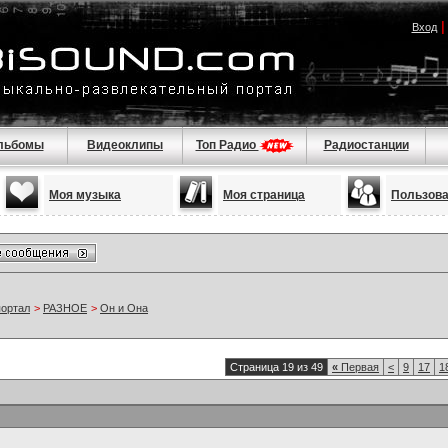
Вход
льбомы
Видеоклипы
Топ Радио
Радиостанции
Моя музыка
Моя страница
Пользов
портал
>
РАЗНОЕ
>
Он и Она
Страница 19 из 49
«
Первая
<
9
17
1