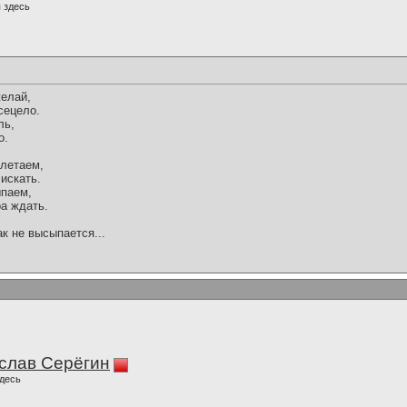
 здесь
желай,
сецело.
ль,
о.
улетаем,
 искать.
ыпаем,
ра ждать.
ак не высыпается...
слав Серёгин
десь