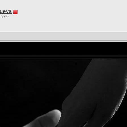
lueva
 здесь