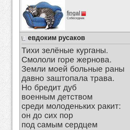
fingal
Собеседник
евдоким русаков
Тихи зелёные курганы.
Смололи горе жернова.
Земли моей больные раны
давно заштопала трава.
Но бредит дуб
военным детством
среди молоденьких ракит:
он до сих пор
под самым сердцем