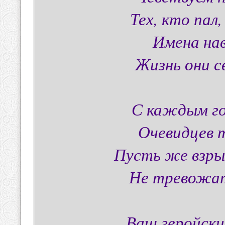
Тех, кто пал
Имена нав
Жизнь они с
С каждым го
Очевидцев т
Пусть же взры
Не тревожат
Ваш геройски