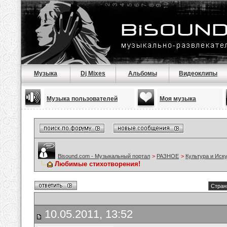
Музыка
Dj Mixes
Альбомы
Видеоклипы
Музыка пользователей
Моя музыка
Bisound.com - Музыкальный портал
>
РАЗНОЕ
>
Культура и Иск
Любимые стихотворения!
Стран
10.05.2011, 13:52