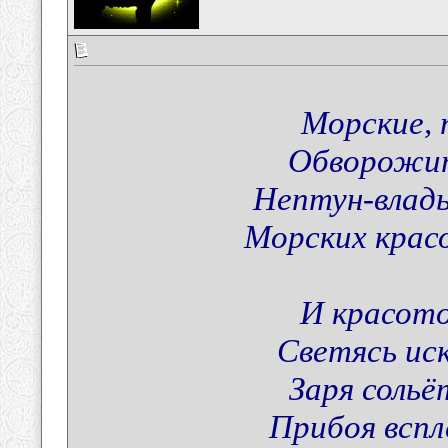
Морские, 
Обворожит
Нептун-влады
Морских крас
И красото
Светясь иск
Заря сольё
Прибоя вспл