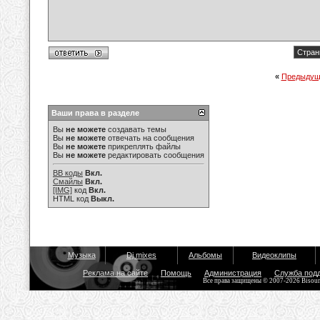
Стран
«
Предыдущ
Ваши права в разделе
Вы
не можете
создавать темы
Вы
не можете
отвечать на сообщения
Вы
не можете
прикреплять файлы
Вы
не можете
редактировать сообщения
BB коды
Вкл.
Смайлы
Вкл.
[IMG]
код
Вкл.
HTML код
Выкл.
Музыка
Dj mixes
Альбомы
Видеоклипы
Реклама на сайте
Помощь
Администрация
Служба под
Все права защищены © 2007-2026 Bisou