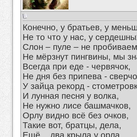
Конечно, у братьев, у меньш
Не то что у нас, у сердешных
Слон – пуле – не пробиваем
Не мёрзнут пингвины, мы зн
Всегда при еде - червячок,
Не дня без припева - сверчо
У зайца рекорд - стометровк
И лунная песня у волка,
Не нужно лисе башмачков,
Орлу видно всё без очков,
Такие вот, братцы, дела,
Ещё... два крыла у орла,