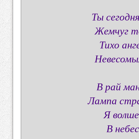
Ты сегодня
Жемчуг то
Тихо анг
Невесомых
В рай ма
Лампа стра
Я волш
В небес