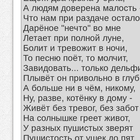
А людям доверена малость 
Что нам при раздаче остало
Дарёное "нечто" во мне
Летает при полной луне,
Болит и тревожит в ночи,
То песню поёт, то молчит,
Завидовать... только дельф
Плывёт он привольно в глуб
А больше ни в чём, никому,
Ну, разве, котёнку в дому -
Живёт без тревог, без забот
На солнышке греет живот,
У разных пушистых зверят
Пушистость от ушек до пят.