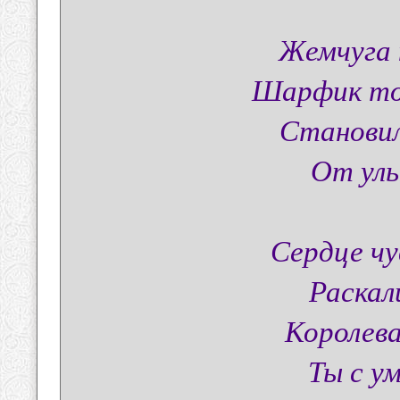
Жемчуга 
Шарфик то
Становил
От улы
Сердце чу
Раскал
Королева
Ты с ум