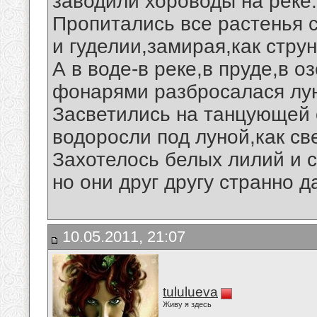
заводили хороводы на реке.
Пропитались все растенья 
и гуделии,замирая,как струн
А в воде-в реке,в пруде,в о
фонарями разбросалася лу
Засветились на танцующей
водоросли под луной,как св
Захотелось белых лилий и с
но они друг другу странно да
10.05.2011, 21:07
tululueva
Живу я здесь