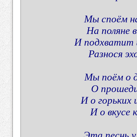
Мы споём н
На поляне в
И подхватит 
Разнося эхо
Мы поём о д
О прошедш
И о горьких
И о вкусе 
Эта песнь у