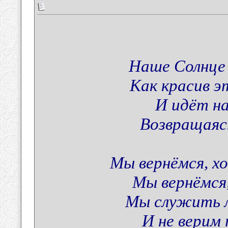
Наше Солнце 
Как красив э
И идёт н
Возвращаясь
Мы вернёмся, х
Мы вернёмся,
Мы служить л
И не верим 