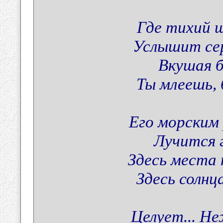
Где тихий 
Услышит сер
Вкушая б
Ты млеешь, 
Его морским
Лучится 
Здесь места
Здесь солнц
Целует... Н