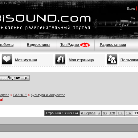
Вход
льбомы
Видеоклипы
Топ Радио
Радиостанции
Моя музыка
Моя страница
Пользов
портал
>
РАЗНОЕ
>
Культура и Искусство
я!
Страница 138 из 174
«
Первая
<
88
128
136
137
13