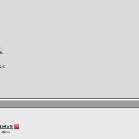
о,
е,
ди:
lueva
 здесь