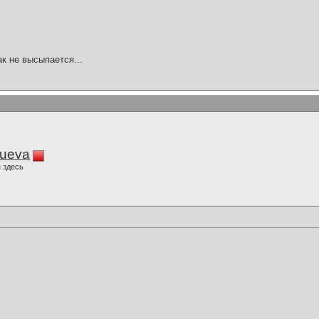
ак не высыпается...
lueva
 здесь