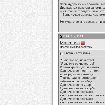
Чтоб мудро жизнь прожить, зна
Два важных правила запомни д
– Уж лучше голодать, чем, что
– Быть лучше одному, чем вме
__________________
Не будите во мне зверя, он и т
11.04.2012, 15:24
Marimusa
Постоянный пользователь
Евгений Евтушенко
"Я люблю одиночество!"
"Я люблю одиночество!"
В этом крике - души нагота.
Одиночество любят от боли,
но от радости - никогда.
Тишину одиночество дарит,
избавляющую от обид.
Одиночество не ударит,
Одиночество не оскорбит.
Одиночество понимает,
как мужчина не сможет понять.
Одиночество обнимает,
как мужчина не сможет обнять.