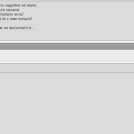
ть надобно не мало.
ля начала:
 попало есть!
сте с кем попало!
ак не высыпается...