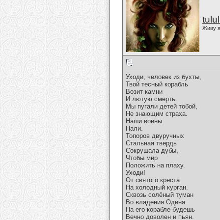
tulu
Живу я
Уходи, человек из бухты,
Твой тесный корабль
Возит камни
И лютую смерть.
Мы пугали детей тобой,
Не знающим страха.
Наши воины
Пали.
Топоров двуручных
Стальная твердь
Сокрушала дубы,
Чтобы мир
Положить на плаху.
Уходи!
От святого креста
На холодный курган.
Сквозь солёный туман
Во владения Одина.
На его корабле будешь
Вечно доволен и пьян.