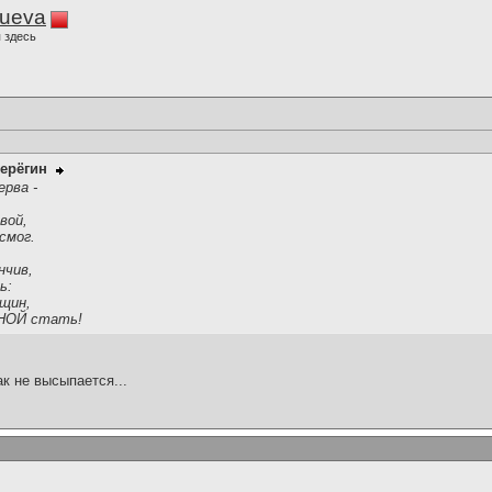
lueva
 здесь
ерёгин
ерва -
вой,
смог.
нчив,
ь:
нщин,
НОЙ стать!
ак не высыпается...