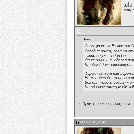
tulu
Живу я
Цитата:
Сообщение от
Вячеслав С
Сегодня ангел, завтра ст
Такой её уж создал Бог.
Он женщину не сделал пер
Чтобы Адам привыкнуть 
Характер женский переме
Но мы одно должны понят
Бог для того и создал же
Чтоб смог самец МУЖЧИ
__________________
Не будите во мне зверя, он и т
24.05.2012, 21:42