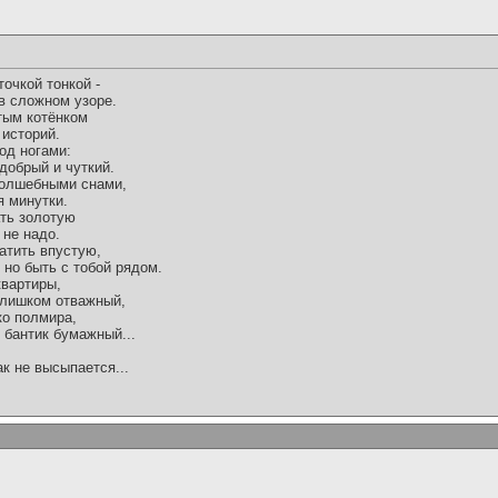
очкой тонкой -
в сложном узоре.
тым котёнком
 историй.
од ногами:
добрый и чуткий.
 волшебными снами,
я минутки.
ть золотую
 не надо.
атить впустую,
, но быть с тобой рядом.
квартиры,
слишком отважный,
ко полмира,
 бантик бумажный...
ак не высыпается...