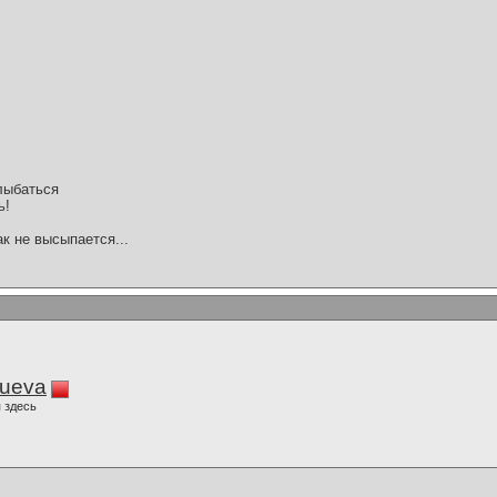
,
улыбаться
ь!
ак не высыпается...
lueva
 здесь