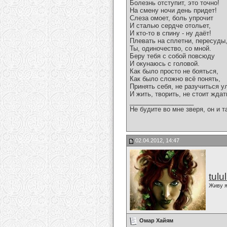
Болезнь отступит, это точно!
На смену ночи день придет!
Слеза омоет, боль упрочит
И сталью сердче отольет,
И кто-то в спину - ну даёт!
Плевать на сплетни, пересуды
Ты, одиночество, со мной.
Беру тебя с собой повсюду
И окунаюсь с головой.
Как было просто не бояться,
Как было сложно всё понять,
Принять себя, не разучиться 
И жить, творить, не стоит ждат
__________________
Не будите во мне зверя, он и т
02.04.2012, 14:47
tulu
Живу я
Омар Хайям