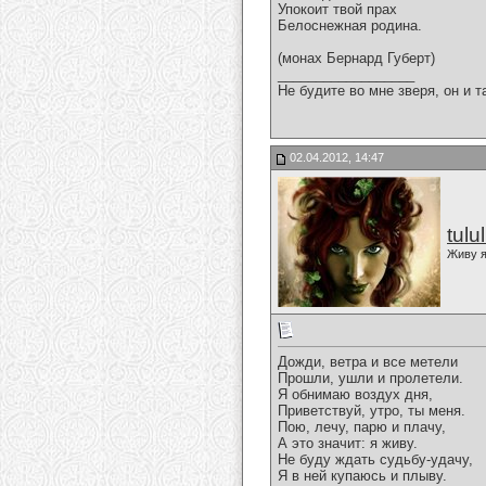
Упокоит твой прах
Белоснежная родина.
(монах Бернард Губерт)
__________________
Не будите во мне зверя, он и т
02.04.2012, 14:47
tulu
Живу я
Дожди, ветра и все метели
Прошли, ушли и пролетели.
Я обнимаю воздух дня,
Приветствуй, утро, ты меня.
Пою, лечу, парю и плачу,
А это значит: я живу.
Не буду ждать судьбу-удачу,
Я в ней купаюсь и плыву.