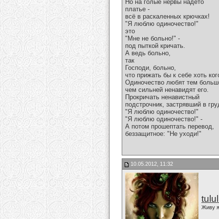
Но на голые нервы надето
платье -
всё в раскаленных крючках!
"Я люблю одиночество!"
это
"Мне не больно!" -
под пыткой кричать.
А ведь больно,
так
Господи, больно,
что прижать бы к себе хоть ког
Одиночество любят тем больш
чем сильней ненавидят его.
Прокричать ненавистный
подстрочник, застрявший в гру
"Я люблю одиночество!"
"Я люблю одиночество!" -
А потом прошептать перевод,
беззащитное: "Не уходи!"
10.05.2012, 11:32
tulu
Живу я