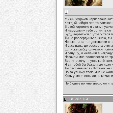
Жизнь чудаков нарисована кист
Каждый найдёт что-то близкое 
В этой картинке я стану пушис
И намурлычу тебе сотни тысяч
Буду вертеться с утра у тебя п
Ты не рассердишься, знаю, ты 
Ночью - играть в догонялки с
И засыпать, до рассвета счита
Если же рыбку случится пойма
Я отпущу, и желаний в награду
Незачем мне волшебство её тр
Всё, что хочу - пусть котёнком
Я за тобой бы бежала до края 
Ты рассмеёшься - Котёнок не 
Но за улыбку твою мне не жал
Хоть у меня есть лишь мячик и
__________________
Не будите во мне зверя, он и т
10.05.2012, 11:33