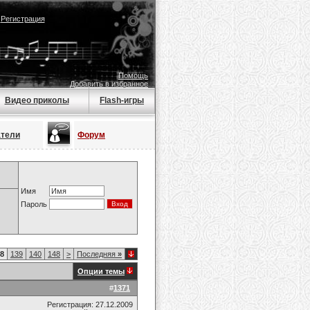
|
Регистрация
Помощь
Добавить в избранное
Видео приколы
Flash-игры
атели
Форум
Имя
Пароль
8
139
140
148
>
Последняя
»
Опции темы
#
1371
Регистрация: 27.12.2009