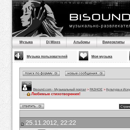
Музыка
Dj Mixes
Альбомы
Видеоклипы
Музыка пользователей
Моя музыка
Bisound.com - Музыкальный портал
>
РАЗНОЕ
>
Культура и Иск
Любимые стихотворения!
Стран
25.11.2012, 22:22