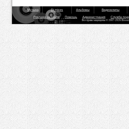
Музыка
Dj mixes
Альбомы
Видеоклипы
Реклама на сайте
Помощь
Администрация
Служба под
Все права защищены © 2007-2026 Bisou