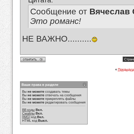
Цитата:
Сообщение от
Вячеслав 
Это романс!
НЕ ВАЖНО..........
Стран
«
Предыдущ
Ваши права в разделе
Вы
не можете
создавать темы
Вы
не можете
отвечать на сообщения
Вы
не можете
прикреплять файлы
Вы
не можете
редактировать сообщения
BB коды
Вкл.
Смайлы
Вкл.
[IMG]
код
Вкл.
HTML код
Выкл.