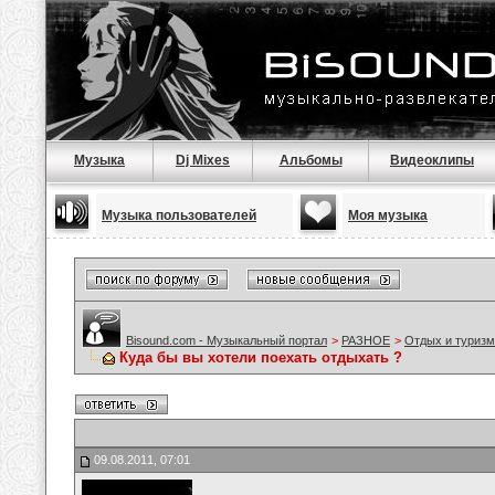
Музыка
Dj Mixes
Альбомы
Видеоклипы
Музыка пользователей
Моя музыка
Bisound.com - Музыкальный портал
>
РАЗНОЕ
>
Отдых и туризм
Куда бы вы хотели поехать отдыхать ?
09.08.2011, 07:01