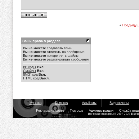
«
Предыдущ
Ваши права в разделе
Вы
не можете
создавать темы
Вы
не можете
отвечать на сообщения
Вы
не можете
прикреплять файлы
Вы
не можете
редактировать сообщения
BB коды
Вкл.
Смайлы
Вкл.
[IMG]
код
Вкл.
HTML код
Выкл.
Музыка
Dj mixes
Альбомы
Видеоклипы
Реклама на сайте
Помощь
Администрация
Служба под
Все права защищены © 2007-2026 Bisou