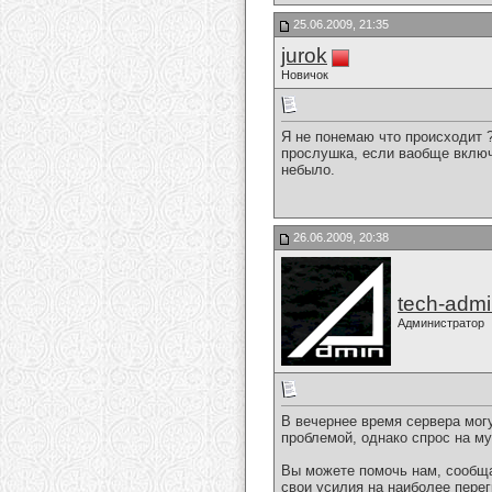
25.06.2009, 21:35
jurok
Новичок
Я не понемаю что происходит ?
прослушка, если ваобще включ
небыло.
26.06.2009, 20:38
tech-adm
Администратор
В вечернее время сервера мог
проблемой, однако спрос на му
Вы можете помочь нам, сообща
свои усилия на наиболее пере