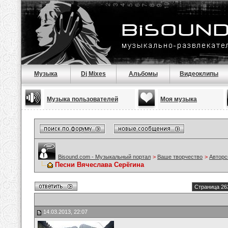
Музыка
Dj Mixes
Альбомы
Видеоклипы
Музыка пользователей
Моя музыка
Bisound.com - Музыкальный портал
>
Ваше творчество
>
Авторс
Песни Вячеслава Серёгина
Страница 26
14.03.2013, 22:07