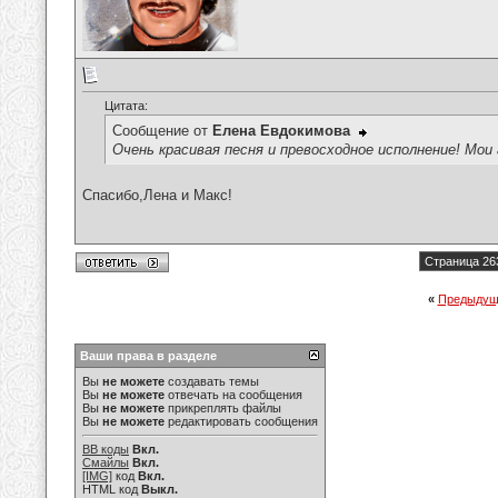
Цитата:
Сообщение от
Елена Евдокимова
Очень красивая песня и превосходное исполнение! Мои 
Спасибо,Лена и Макс!
Страница 26
«
Предыдущ
Ваши права в разделе
Вы
не можете
создавать темы
Вы
не можете
отвечать на сообщения
Вы
не можете
прикреплять файлы
Вы
не можете
редактировать сообщения
BB коды
Вкл.
Смайлы
Вкл.
[IMG]
код
Вкл.
HTML код
Выкл.