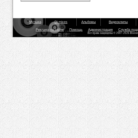
Музыка
Dj mixes
Альбомы
Видеоклипы
Реклама на сайте
Помощь
Администрация
Служба под
Все права защищены © 2007-2026 Bisou