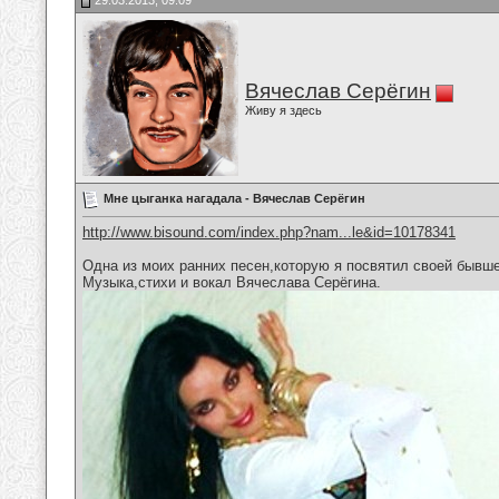
29.03.2013, 09:09
Вячеслав Серёгин
Живу я здесь
Мне цыганка нагадала - Вячеслав Серёгин
http://www.bisound.com/index.php?nam...le&id=10178341
Одна из моих ранних песен,которую я посвятил своей бывш
Музыка,стихи и вокал Вячеслава Серёгина.