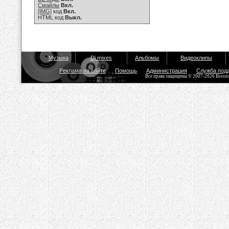
Смайлы
Вкл.
[IMG]
код
Вкл.
HTML код
Выкл.
Музыка
Dj mixes
Альбомы
Видеоклипы
Реклама на сайте
Помощь
Администрация
Служба под
Все права защищены © 2007-2026 Bisou