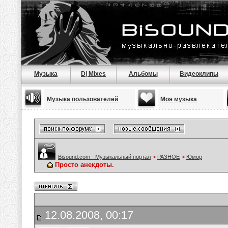
Музыка
Dj Mixes
Альбомы
Видеоклипы
Музыка пользователей
Моя музыка
Bisound.com - Музыкальный портал
>
РАЗНОЕ
>
Юмор
Просто анекдоты.
12.08.2008, 00:17