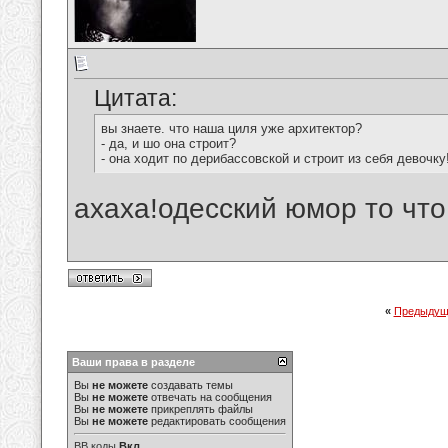
Цитата:
вы знаете. что наша циля уже архитектор?
- да, и шо она строит?
- она ходит по дерибассовской и строит из себя девочку
ахаха!одесский юмор то что 
«
Предыдущ
Ваши права в разделе
Вы
не можете
создавать темы
Вы
не можете
отвечать на сообщения
Вы
не можете
прикреплять файлы
Вы
не можете
редактировать сообщения
BB коды
Вкл.