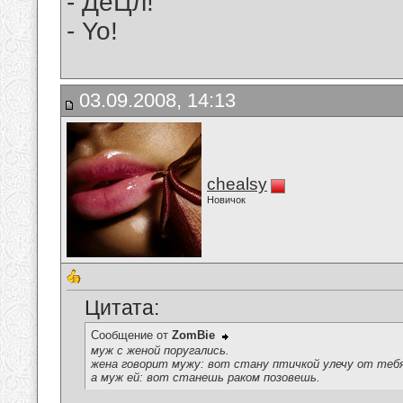
- ДеЦл!
- Yo!
03.09.2008, 14:13
chealsy
Новичок
Цитата:
Сообщение от
ZomBie
муж с женой поругались.
жена говорит мужу: вот стану птичкой улечу от теб
а муж ей: вот станешь раком позовешь.