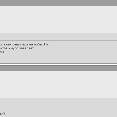
льных решилась на побег. На
нтов хмуро заявляет:
ли!
ски?