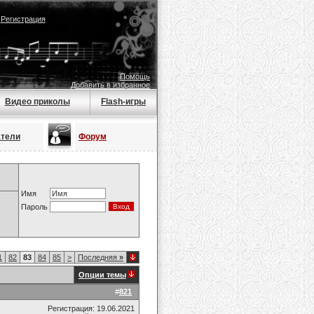
|
Регистрация
Помощь
Добавить в избранное
Видео приколы
Flash-игры
атели
Форум
Имя
Пароль
1
82
83
84
85
>
Последняя
»
Опции темы
#
821
Регистрация: 19.06.2021