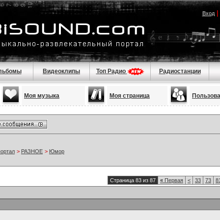
Вход
льбомы
Видеоклипы
Топ Радио
Радиостанции
Моя музыка
Моя страница
Пользов
портал
>
РАЗНОЕ
>
Юмор
Страница 83 из 87
«
Первая
<
33
73
8